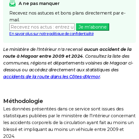
A ne pas manquer
City break
Voyage de noces
Climat
Destinations
Voyage nature
Forum
+
PHOTO
Recevez nos astuces et bons plans directement par e-
mail.
GUIDES D'ACHAT
Je m'abonne
BONS PLANS
En savoir plus sur notre politique de confidentialité
CARTE DE VOEUX
Le ministère de l'Intérieur n'a recensé
aucun accident de la
route à Magoar entre 2009 et 2024
. Consultez la liste des
Carte Bonne année
Carte Pâques
Carte de Noël
Carte Saint-Valentin
Carte d'anniversaire
DICTIONNAIRE
communes, régions et départements voisines de Magoar ci-
Biographies
Expressions
Dictionnaire
Citations
Proverbes
dessous ou accédez directement aux statistiques des
PROGRAMME TV
accidents de la route dans les Côtes-d'Armor
.
COPAINS D'AVANT
Se connecter
Collèges
Universités
Service militaire
S'inscrire
Lycées
Primaires
Entreprises
Avis de recherche
AVIS DE DÉCÈS
Méthodologie
FORUM
Les données présentées dans ce service sont issues des
statistiques publiées par le ministère de l'Intérieur concernant
Lifestyle
Sport
Television
Cinema
Bricolage
Culture
Auto
Voyage
les accidents corporels de la circulation ayant fait au moins un
blessé et impliquant au moins un véhicule entre 2009 et
2024.