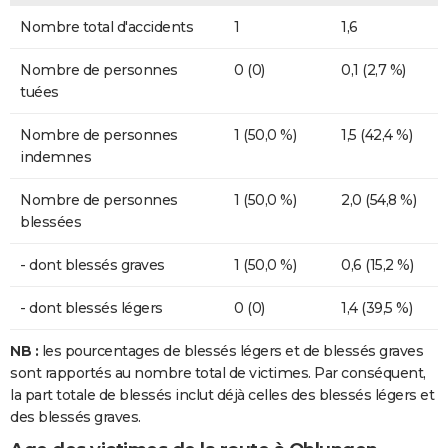
Nombre total d'accidents
1
1,6
Nombre de personnes
0 (0)
0,1 (2,7 %)
tuées
Nombre de personnes
1 (50,0 %)
1,5 (42,4 %)
indemnes
Nombre de personnes
1 (50,0 %)
2,0 (54,8 %)
blessées
- dont blessés graves
1 (50,0 %)
0,6 (15,2 %)
- dont blessés légers
0 (0)
1,4 (39,5 %)
NB :
les pourcentages de blessés légers et de blessés graves
sont rapportés au nombre total de victimes. Par conséquent,
la part totale de blessés inclut déjà celles des blessés légers et
des blessés graves.