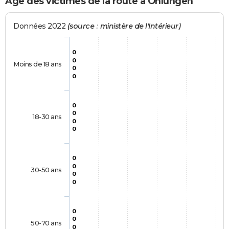
Age des victimes de la route à Ohlungen
Données 2022
(source : ministère de l'Intérieur)
0
0
Moins de 18 ans
0
0
0
0
18-30 ans
0
0
0
0
30-50 ans
0
0
0
0
50-70 ans
0