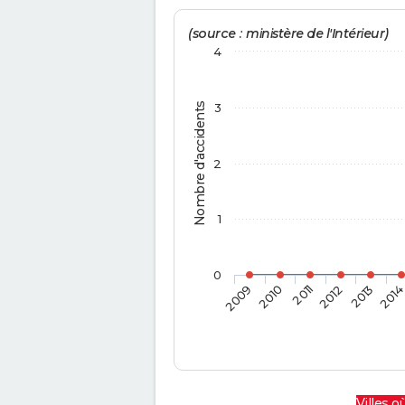
(source : ministère de l'Intérieur)
4
Nombre d'accidents
3
2
1
0
2009
2010
2011
2012
2013
201
Villes où