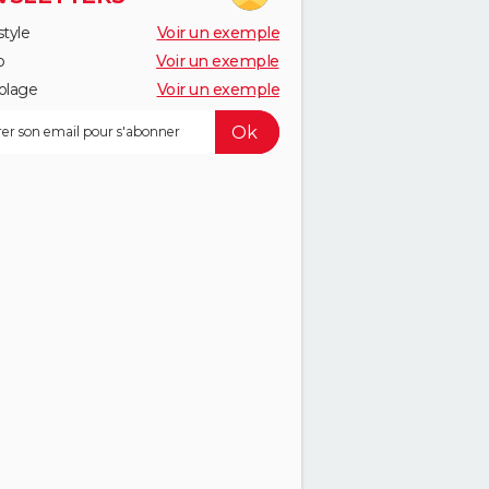
style
Voir un exemple
o
Voir un exemple
olage
Voir un exemple