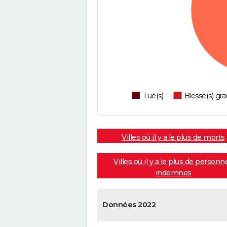
Tué(s)
Blessé(s) gra
Villes où il y a le plus de morts
Villes où il y a le plus de personn
indemnes
Données 2022