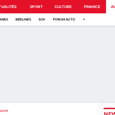
TUALITÉS
SPORT
CULTURE
FINANCE
A
DINES
BERLINES
SUV
FORUM AUTO
+
Aisne
NEW