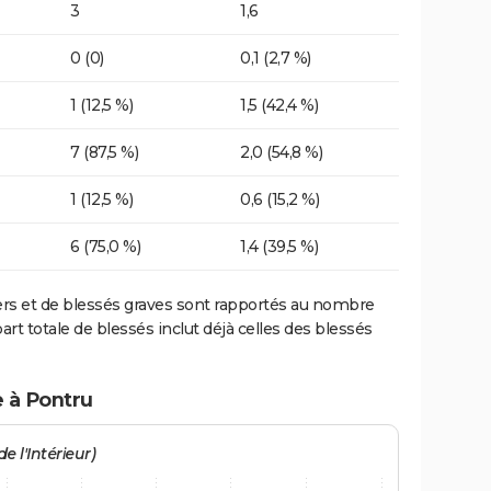
3
1,6
0 (0)
0,1 (2,7 %)
1 (12,5 %)
1,5 (42,4 %)
7 (87,5 %)
2,0 (54,8 %)
1 (12,5 %)
0,6 (15,2 %)
6 (75,0 %)
1,4 (39,5 %)
ers et de blessés graves sont rapportés au nombre
art totale de blessés inclut déjà celles des blessés
e à Pontru
e l'Intérieur)