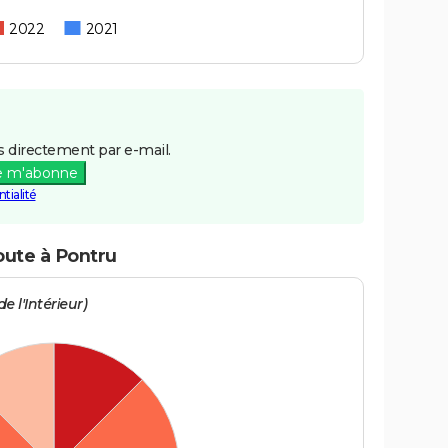
2022
2021
 directement par e-mail.
e m'abonne
tialité
oute à Pontru
e l'Intérieur)