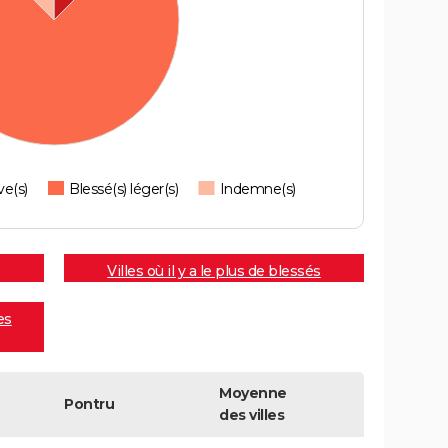
ve(s)
Blessé(s) léger(s)
Indemne(s)
Villes où il y a le plus de blessés
es
Moyenne
Pontru
des villes