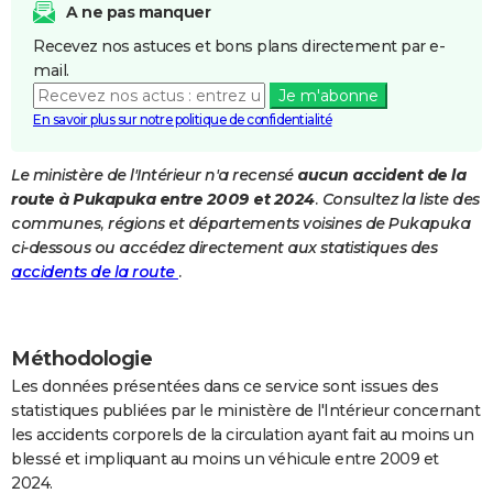
A ne pas manquer
City break
Voyage de noces
Climat
Destinations
Voyage nature
Forum
+
PHOTO
Recevez nos astuces et bons plans directement par e-
mail.
GUIDES D'ACHAT
Je m'abonne
BONS PLANS
En savoir plus sur notre politique de confidentialité
CARTE DE VOEUX
Le ministère de l'Intérieur n'a recensé
aucun accident de la
route à Pukapuka entre 2009 et 2024
. Consultez la liste des
Carte Bonne année
Carte Pâques
Carte de Noël
Carte Saint-Valentin
Carte d'anniversaire
DICTIONNAIRE
communes, régions et départements voisines de Pukapuka
Biographies
Expressions
Dictionnaire
Citations
Proverbes
ci-dessous ou accédez directement aux statistiques des
PROGRAMME TV
accidents de la route
.
COPAINS D'AVANT
Se connecter
Collèges
Universités
Service militaire
S'inscrire
Lycées
Primaires
Entreprises
Avis de recherche
AVIS DE DÉCÈS
Méthodologie
FORUM
Les données présentées dans ce service sont issues des
statistiques publiées par le ministère de l'Intérieur concernant
Lifestyle
Sport
Television
Cinema
Bricolage
Culture
Auto
Voyage
les accidents corporels de la circulation ayant fait au moins un
blessé et impliquant au moins un véhicule entre 2009 et
2024.