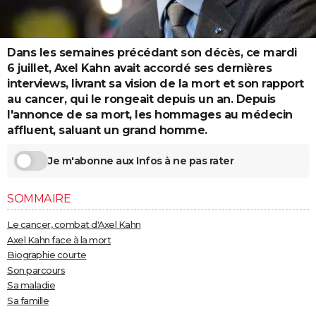
City break
Voyage de noces
Climat
Destinations
Voyage nature
Forum
+
PHOTO
GUIDES D'ACHAT
Dans les semaines précédant son décès, ce mardi
6 juillet, Axel Kahn avait accordé ses dernières
BONS PLANS
interviews, livrant sa vision de la mort et son rapport
au cancer, qui le rongeait depuis un an. Depuis
CARTE DE VOEUX
l'annonce de sa mort, les hommages au médecin
Carte Bonne année
Carte Pâques
Carte de Noël
Carte Saint-Valentin
Carte d'anniversaire
affluent, saluant un grand homme.
DICTIONNAIRE
Biographies
Expressions
Dictionnaire
Citations
Proverbes
PROGRAMME TV
Je m'abonne aux Infos à ne pas rater
COPAINS D'AVANT
SOMMAIRE
Se connecter
Collèges
Universités
Service militaire
S'inscrire
Lycées
Primaires
Entreprises
Avis de recherche
AVIS DE DÉCÈS
Le cancer, combat d'Axel Kahn
Axel Kahn face à la mort
FORUM
Biographie courte
Son parcours
Lifestyle
Sport
Television
Cinema
Bricolage
Culture
Auto
Voyage
Sa maladie
Sa famille