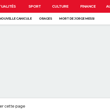
TUALITÉS
SPORT
CULTURE
FINANCE
A
NOUVELLE CANICULE
ORAGES
MORT DE JORGE MESSI
CLIPSE
CARTE DE L'ÉCLIPSE SOLAIRE DU 12 AOÛT
OS DU LAVAGE DES DRAPS : "L'IDÉAL EST DE LES CHANGER UNE FOIS P
UX QUI CONSERVENT LES REÇUS OU LES VIEUX TICKETS DE CAISSES NE
 EN PLUS DE JARDINIERS MISENT SUR CETTE MÉTHODE
ERBALISENT LES CONDUCTEURS UTILISANT LEUR TÉLÉPHONE AU VOLANT
ger cette page