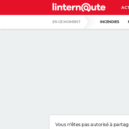
AC
EN CE MOMENT
INCENDIES
RÉSULTAT LOTO
LUNETTES POUR L'É
ALVARO FERNANDEZ, PHARMACIEN, À PROP
LES PSYCHOLOGUES SONT D'ACCORD : CE
DU CARTON AU LIEU DU GAZON : DE PLUS
DES POLICIERS DÉGUISÉS EN BUISSON V
Vous n'êtes pas autorisé à parta