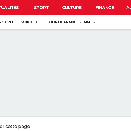
TUALITÉS
SPORT
CULTURE
FINANCE
A
NOUVELLE CANICULE
TOUR DE FRANCE FEMMES
IRUS EN FRANCE
BISON FUTÉ
LUNETTES POUR L'ÉCLIPSE
 DE LA VIE SUR TERRE : ELLE EST PLUS TARDIVE QUE LES PRÉCÉDENTES
É DEPUIS LE MOYEN ÂGE, ELLE EST EUROPÉENNE
ORD DE L'EXTINCTION IL Y A 30 ANS, RENAÎT GRÂCE À UN ARBRE
ESSE ? CE QUE VOUS DEVEZ ABSOLUMENT SAVOIR AVANT DE PRENDRE L
ger cette page