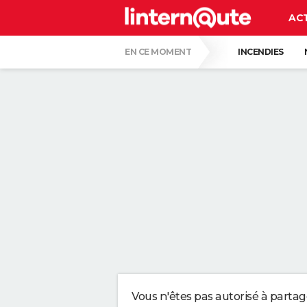
AC
EN CE MOMENT
INCENDIES
MORT DE MICHEL DEJENEFFE
HANTAV
CARTE DE L'ÉCLIPSE SOLAIRE DU 12 AOÛT
UNE NOUVELLE DATE ÉVOQUÉE POUR LA FIN
C'EST LA LANGUE QUI A LE MOINS CHANG
LE PLUS GROS PERROQUET DU MONDE, AU B
QUELLE AMENDE EN CAS D'EXCÈS DE VIT
Vous n'êtes pas autorisé à parta