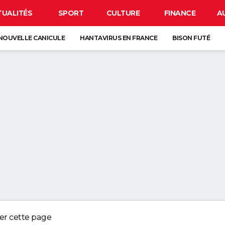
TUALITÉS
SPORT
CULTURE
FINANCE
A
NOUVELLE CANICULE
HANTAVIRUS EN FRANCE
BISON FUTÉ
CLIPSE
CARTE DE L'ÉCLIPSE SOLAIRE DU 12 AOÛT
À DÉGRAISSER LA PAROI DE DOUCHE" : LA MEILLEURE SOLUTION SELON C
R LA VAISSELLE SALE S'ACCUMULER DANS L'ÉVIER N'EST PAS UN SIGNE 
 CHIEN QUI ÉTERNUE N'EST PAS MALADE, C'EST UN SIGNE POUR DIRE QU'
3 DÉTAILS À VÉRIFIER POUR CHOISIR UN BON MELON
ger cette page