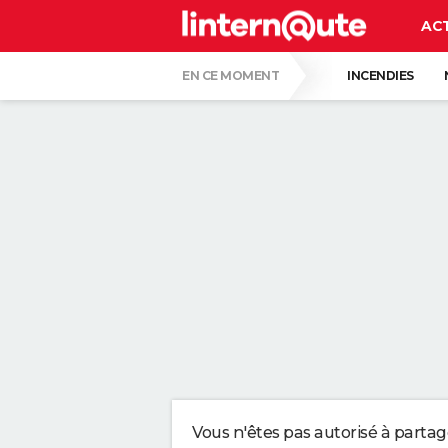
AC
EN CE MOMENT
INCENDIES
GUERRE EN IRAN
LUNETTES POUR L'É
"APPLIQUER CE LIQUIDE VAISSELLE AIDE 
LES PSYCHOLOGUES SONT CLAIRS : LAISSE
TONY SILVESTRE, ÉDUCATEUR CANIN : "UN
CE CHEF ÉTOILÉ EST FORMEL : VOICI LES 
Vous n'êtes pas autorisé à parta