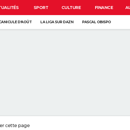
TUALITÉS
SPORT
CULTURE
FINANCE
A
CANICULE D'AOÛT
LA LIGA SUR DAZN
PASCAL OBISPO
 SOLAIRE DU 12 AOÛT
ANCE : L'UN D'ENTRE EUX SE CACHE FORCÉMENT PRÈS DE CHEZ VOUS
VE-VAISSELLE DEVRAIENT ÊTRE VOS MEILLEURES ALLIÉES DANS LA SALLE
UR LE SABLE SEC DE LA PLAGE PEUT NÉCESSITER JUSQU'À PRÈS DE TRO
 QUI CONSERVENT DES SOUVENIRS DE L'ENFANCE DE LEURS ENFANTS NE
ger cette page