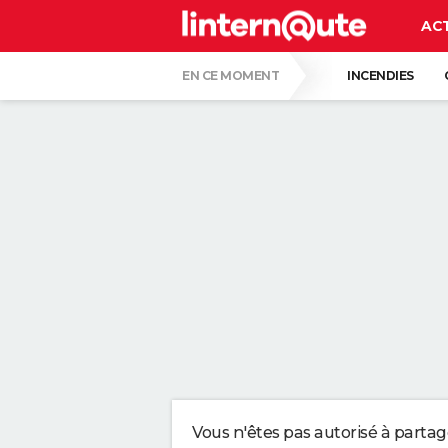
AC
EN CE MOMENT
INCENDIES
GUERRE EN IRAN
CARTE DE L'ÉCLIPSE
CE SONT LES PLUS BEAUX JARDINS DE FR
VOICI POURQUOI LES PASTILLES POUR LA
SERGIO LOPEZ LOPEZ, KINÉ : "MARCHER S
SELON LA PSYCHOLOGIE, LES PERSONNES
Vous n'êtes pas autorisé à parta