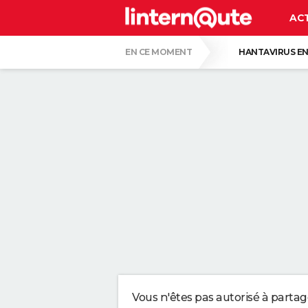
AC
EN CE MOMENT
HANTAVIRUS EN
PASCAL OBISPO
GUERRE EN IRAN
CE SONT LES PLUS BEAUX JARDINS DE FR
VOICI POURQUOI LES PASTILLES POUR LA
SERGIO LOPEZ LOPEZ, KINÉ : "MARCHER S
SELON LA PSYCHOLOGIE, LES PERSONNES
Vous n'êtes pas autorisé à parta