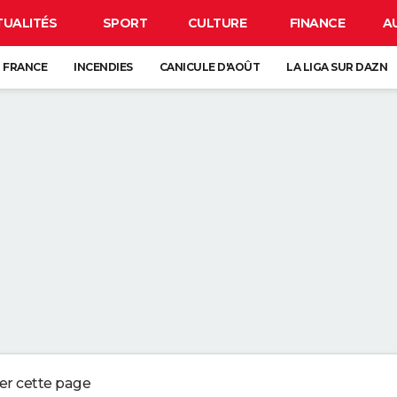
TUALITÉS
SPORT
CULTURE
FINANCE
A
 FRANCE
INCENDIES
CANICULE D'AOÛT
LA LIGA SUR DAZN
CARTE DE L'ÉCLIPSE SOLAIRE DU 12 AOÛT
ANCE : L'UN D'ENTRE EUX SE CACHE FORCÉMENT PRÈS DE CHEZ VOUS
VE-VAISSELLE DEVRAIENT ÊTRE VOS MEILLEURES ALLIÉES DANS LA SALLE
UR LE SABLE SEC DE LA PLAGE PEUT NÉCESSITER JUSQU'À PRÈS DE TRO
 QUI CONSERVENT DES SOUVENIRS DE L'ENFANCE DE LEURS ENFANTS NE
ger cette page