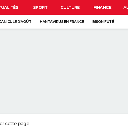
TUALITÉS
SPORT
CULTURE
FINANCE
A
CANICULE D'AOÛT
HANTAVIRUS EN FRANCE
BISON FUTÉ
 SOLAIRE DU 12 AOÛT
R LA VAISSELLE SALE S'ACCUMULER DANS L'ÉVIER N'EST PAS UN SIGNE 
 CHIEN QUI ÉTERNUE N'EST PAS MALADE, C'EST UN SIGNE POUR DIRE QU'
3 DÉTAILS À VÉRIFIER POUR CHOISIR UN BON MELON
AILLOT DE BAIN PROTÈGE DU SOLEIL MÊME APRÈS LA BAIGNADE
ger cette page