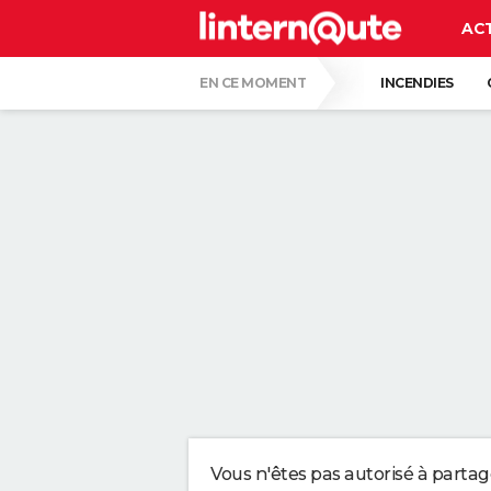
AC
EN CE MOMENT
INCENDIES
GUERRE EN IRAN
CARTE DE L'ÉCLIPSE
LES PSYCHOLOGUES SONT CLAIRS : LAISSE
TONY SILVESTRE, ÉDUCATEUR CANIN : "UN
CE CHEF ÉTOILÉ EST FORMEL : VOICI LES 
MEILLEUR QUE LA CRÈME SOLAIRE ? CE M
Vous n'êtes pas autorisé à parta