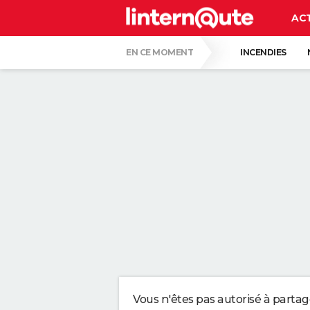
AC
EN CE MOMENT
INCENDIES
QUENTIN DUMONTIER
HANTAVIRUS 
CARTE DE L'ÉCLIPSE SOLAIRE DU 12 AOÛT
"APPLIQUER CE LIQUIDE VAISSELLE AIDE 
LES PSYCHOLOGUES SONT CLAIRS : LAISSE
TONY SILVESTRE, ÉDUCATEUR CANIN : "UN
CE CHEF ÉTOILÉ EST FORMEL : VOICI LES 
Vous n'êtes pas autorisé à parta