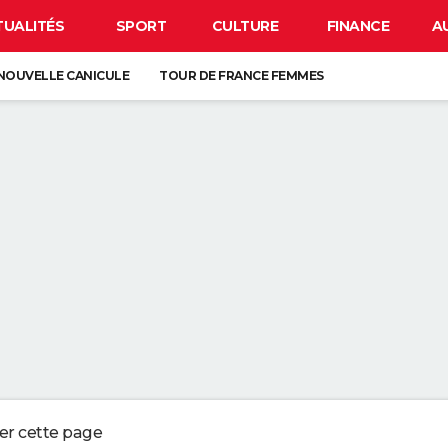
TUALITÉS
SPORT
CULTURE
FINANCE
A
NOUVELLE CANICULE
TOUR DE FRANCE FEMMES
EN FRANCE
BISON FUTÉ
LUNETTES POUR L'ÉCLIPSE
À DÉGRAISSER LA PAROI DE DOUCHE" : LA MEILLEURE SOLUTION SELON C
R LA VAISSELLE SALE S'ACCUMULER DANS L'ÉVIER N'EST PAS UN SIGNE 
 CHIEN QUI ÉTERNUE N'EST PAS MALADE, C'EST UN SIGNE POUR DIRE QU'
3 DÉTAILS À VÉRIFIER POUR CHOISIR UN BON MELON
ger cette page