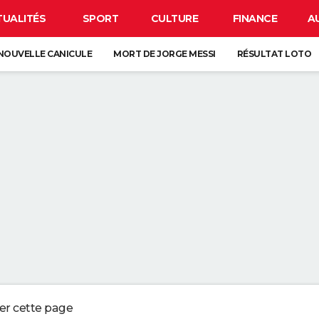
TUALITÉS
SPORT
CULTURE
FINANCE
A
NOUVELLE CANICULE
MORT DE JORGE MESSI
RÉSULTAT LOTO
SE
CARTE DE L'ÉCLIPSE SOLAIRE DU 12 AOÛT
OS DU LAVAGE DES DRAPS : "L'IDÉAL EST DE LES CHANGER UNE FOIS P
UX QUI CONSERVENT LES REÇUS OU LES VIEUX TICKETS DE CAISSES NE
 EN PLUS DE JARDINIERS MISENT SUR CETTE MÉTHODE
ERBALISENT LES CONDUCTEURS UTILISANT LEUR TÉLÉPHONE AU VOLANT
ger cette page