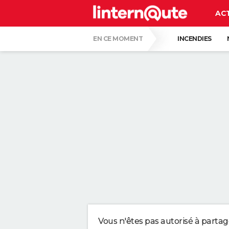
AC
EN CE MOMENT
INCENDIES
BISON FUTÉ
LUNETTES POUR L'ÉCLIP
ALVARO FERNANDEZ, PHARMACIEN, À PROP
LES PSYCHOLOGUES SONT D'ACCORD : CE
DU CARTON AU LIEU DU GAZON : DE PLUS
DES POLICIERS DÉGUISÉS EN BUISSON V
Vous n'êtes pas autorisé à parta