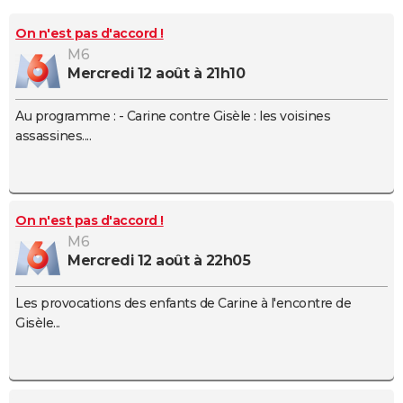
City break
Voyage de noces
Climat
Destinations
Voyage nature
Forum
+
PHOTO
On n'est pas d'accord !
M6
GUIDES D'ACHAT
mercredi 12 août à 21h10
BONS PLANS
Au programme : - Carine contre Gisèle : les voisines
CARTE DE VOEUX
assassines....
Carte Bonne année
Carte Pâques
Carte de Noël
Carte Saint-Valentin
Carte d'anniversaire
DICTIONNAIRE
Biographies
Expressions
Dictionnaire
Citations
Proverbes
PROGRAMME TV
On n'est pas d'accord !
COPAINS D'AVANT
M6
mercredi 12 août à 22h05
Se connecter
Collèges
Universités
Service militaire
S'inscrire
Lycées
Primaires
Entreprises
Avis de recherche
AVIS DE DÉCÈS
Les provocations des enfants de Carine à l'encontre de
FORUM
Gisèle...
Lifestyle
Sport
Television
Cinema
Bricolage
Culture
Auto
Voyage