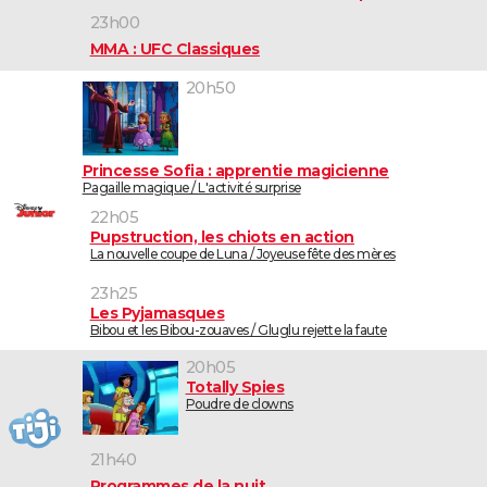
23h00
MMA : UFC Classiques
20h50
Princesse Sofia : apprentie magicienne
Pagaille magique / L'activité surprise
22h05
Pupstruction, les chiots en action
La nouvelle coupe de Luna / Joyeuse fête des mères
23h25
Les Pyjamasques
Bibou et les Bibou-zouaves / Gluglu rejette la faute
20h05
Totally Spies
Poudre de clowns
21h40
Programmes de la nuit