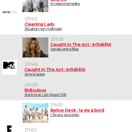
En pleine tempête
23h05
Cleaning Lady
Situation non maîtrisée
20h35
Caught In The Act : Infidélité
Soirées entre filles
22h45
Caught In The Act : Infidélité
Je te la laisse
23h29
Ridiculous
Sterling et Lolo Wood CXIII
21h00
Below Deck : la vie à bord
L'île aux saucisses
21h50