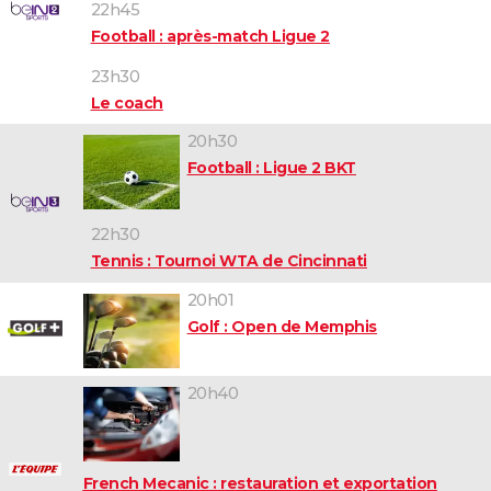
22h45
Football : après-match Ligue 2
23h30
Le coach
20h30
Football : Ligue 2 BKT
22h30
Tennis : Tournoi WTA de Cincinnati
20h01
Golf : Open de Memphis
20h40
French Mecanic : restauration et exportation