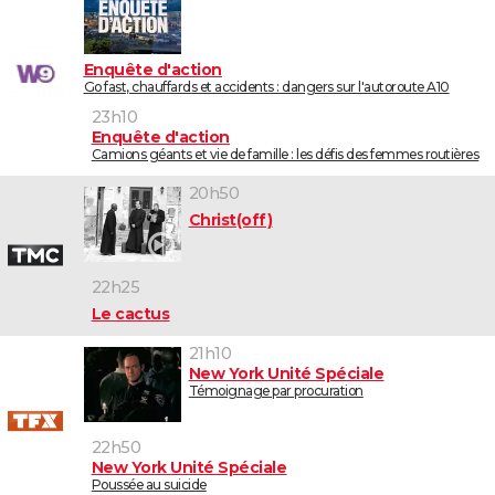
Enquête d'action
Go fast, chauffards et accidents : dangers sur l'autoroute A10
23h10
Enquête d'action
Camions géants et vie de famille : les défis des femmes routières
20h50
Christ(off)
22h25
Le cactus
21h10
New York Unité Spéciale
Témoignage par procuration
22h50
New York Unité Spéciale
Poussée au suicide