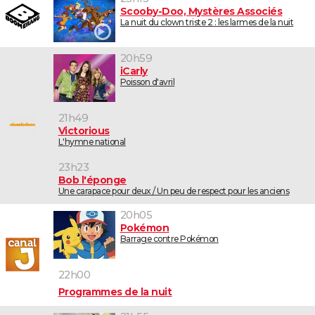
Scooby-Doo, Mystères Associés
La nuit du clown triste 2 : les larmes de la nuit
20h59
iCarly
Poisson d'avril
21h49
Victorious
L'hymne national
23h23
Bob l'éponge
Une carapace pour deux / Un peu de respect pour les anciens
20h05
Pokémon
Barrage contre Pokémon
22h00
Programmes de la nuit