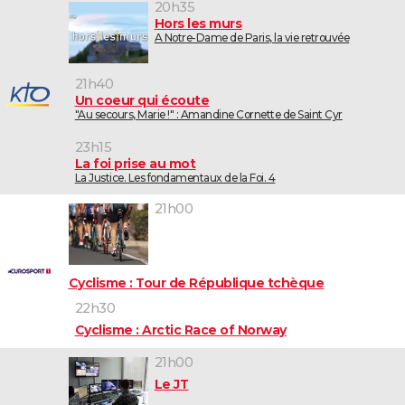
20h35
Hors les murs
A Notre-Dame de Paris, la vie retrouvée
21h40
Un coeur qui écoute
"Au secours, Marie !" : Amandine Cornette de Saint Cyr
23h15
La foi prise au mot
La Justice. Les fondamentaux de la Foi. 4
21h00
Cyclisme : Tour de République tchèque
22h30
Cyclisme : Arctic Race of Norway
21h00
Le JT