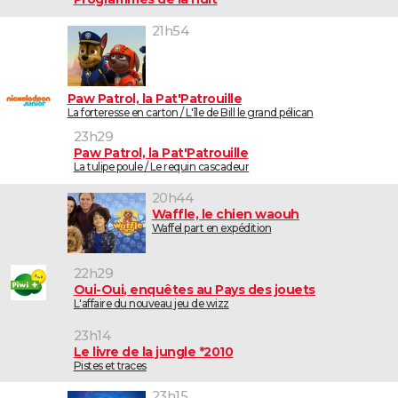
21h54
Paw Patrol, la Pat'Patrouille
La forteresse en carton / L'île de Bill le grand pélican
23h29
Paw Patrol, la Pat'Patrouille
La tulipe poule / Le requin cascadeur
20h44
Waffle, le chien waouh
Waffel part en expédition
22h29
Oui-Oui, enquêtes au Pays des jouets
L'affaire du nouveau jeu de wizz
23h14
Le livre de la jungle *2010
Pistes et traces
23h15