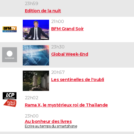
23h59
Edition de la nuit
21h00
BFM Grand Soir
23h30
Global Week-End
20h57
Les sentinelles de l'oubli
22h02
Rama X, le mystérieux roi de Thaïlande
23h00
Au bonheur des livres
Ecrire au temps du smartphone