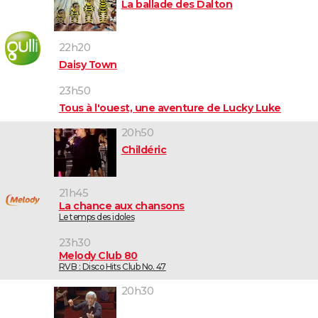
La ballade des Dalton
22h20
Daisy Town
23h50
Tous à l'ouest, une aventure de Lucky Luke
20h50
Childéric
21h45
La chance aux chansons
Le temps des idoles
23h30
Melody Club 80
RVB : Disco Hits Club No. 47
20h30