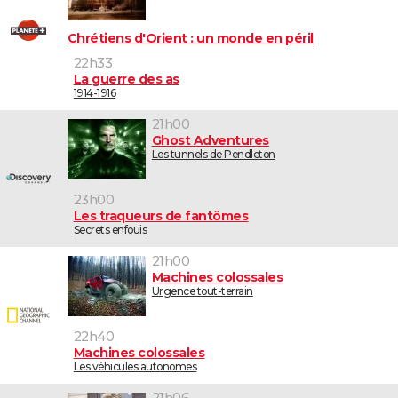
Chrétiens d'Orient : un monde en péril
22h33
La guerre des as
1914-1916
21h00
Ghost Adventures
Les tunnels de Pendleton
23h00
Les traqueurs de fantômes
Secrets enfouis
21h00
Machines colossales
Urgence tout-terrain
22h40
Machines colossales
Les véhicules autonomes