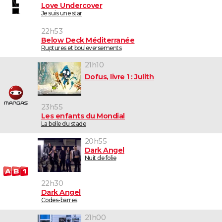
Love Undercover
Je suis une star
22h53
Below Deck Méditerranée
Ruptures et bouleversements
21h10
Dofus, livre 1 : Julith
23h55
Les enfants du Mondial
La belle du stade
20h55
Dark Angel
Nuit de folie
22h30
Dark Angel
Codes-barres
21h00