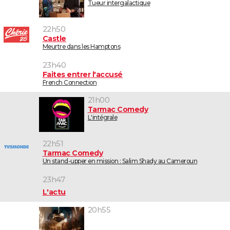
Tueur intergalactique
22h50
Castle
Meurtre dans les Hamptons
23h40
Faites entrer l'accusé
French Connection
21h00
Tarmac Comedy
L'intégrale
22h51
Tarmac Comedy
Un stand-upper en mission : Salim Shady au Cameroun
23h47
L'actu
20h55