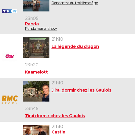
Rencontre du troisième âge
23h05
Panda
Panda horror show
21h10
La légende du dragon
23h20
Kaamelott
21h10
J'irai dormir chez les Gaulois
23h45
J'irai dormir chez les Gaulois
21h10
Castle