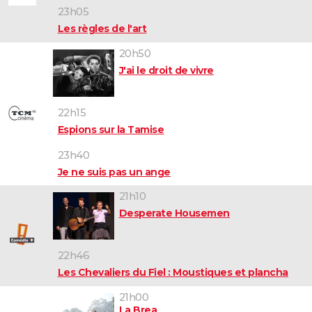
23h05
Les règles de l'art
20h50
J'ai le droit de vivre
22h15
Espions sur la Tamise
23h40
Je ne suis pas un ange
21h10
Desperate Housemen
22h46
Les Chevaliers du Fiel : Moustiques et plancha
21h00
La Brea