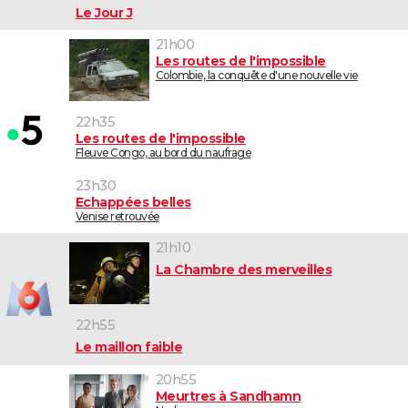
Le Jour J
21h00
Les routes de l'impossible
Colombie, la conquête d'une nouvelle vie
22h35
Les routes de l'impossible
Fleuve Congo, au bord du naufrage
23h30
Echappées belles
Venise retrouvée
21h10
La Chambre des merveilles
22h55
Le maillon faible
20h55
Meurtres à Sandhamn