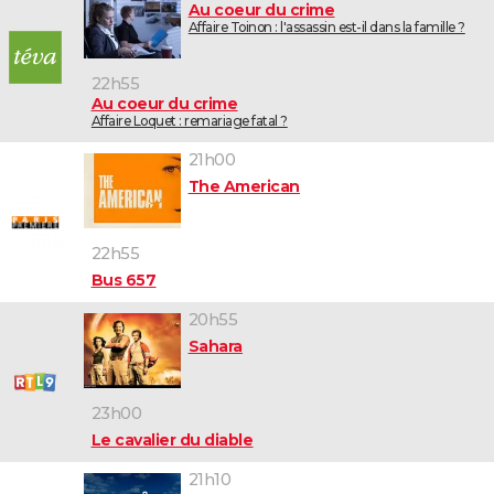
Au coeur du crime
Affaire Toinon : l'assassin est-il dans la famille ?
22h55
Au coeur du crime
Affaire Loquet : remariage fatal ?
21h00
The American
22h55
Bus 657
20h55
Sahara
23h00
Le cavalier du diable
21h10