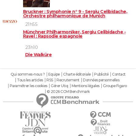
Bruckner : Symphonie n° 9 - Sergiu Celibidache,
Orchestre philharmonique de Munich
21h55
Münchner Philharmoniker, Sergiu Celibidache -
Ravel : Rapsodie espagnole
23h10
Die Walküre
Qui sommes-nous ?
Equipe
Charte éditoriale
Publicité
Contact
Tous les articles
RSS
Recrutement
Données personnelles
Paramétrer les cookies
Gérer Utiq
Mentions légales
Groupe Figaro
© 2026 CCM Benchmark