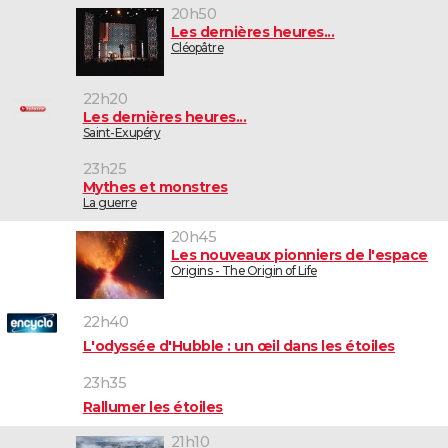
20h50
Les dernières heures...
Cléopâtre
22h20
Les dernières heures...
Saint-Exupéry
23h25
Mythes et monstres
La guerre
20h45
Les nouveaux pionniers de l'espace
Origins - The Origin of Life
22h40
L'odyssée d'Hubble : un œil dans les étoiles
23h35
Rallumer les étoiles
21h10