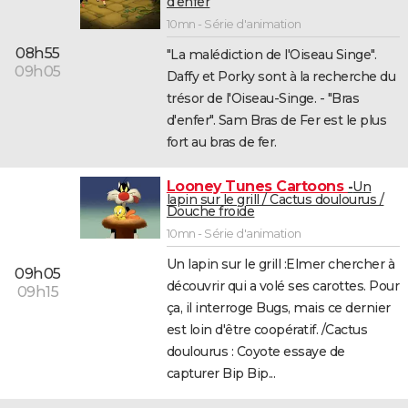
d'enfer
10mn - Série d'animation
08h55
"La malédiction de l'Oiseau Singe".
09h05
Daffy et Porky sont à la recherche du
trésor de l'Oiseau-Singe. - "Bras
d'enfer". Sam Bras de Fer est le plus
fort au bras de fer.
Looney Tunes Cartoons
Un
lapin sur le grill / Cactus doulourus /
Douche froide
10mn - Série d'animation
Un lapin sur le grill :Elmer chercher à
09h05
découvrir qui a volé ses carottes. Pour
09h15
ça, il interroge Bugs, mais ce dernier
est loin d'être coopératif. /Cactus
doulourus : Coyote essaye de
capturer Bip Bip...