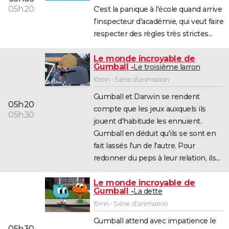
05h20
C'est la panique à l'école quand arrive
l'inspecteur d'académie, qui veut faire
respecter des règles très strictes...
Le monde incroyable de
Gumball
Le troisième larron
10mn - Série d'animation
Gumball et Darwin se rendent
05h20
compte que les jeux auxquels ils
05h30
jouent d'habitude les ennuient.
Gumball en déduit qu'ils se sont en
fait lassés l'un de l'autre. Pour
redonner du peps à leur relation, ils...
Le monde incroyable de
Gumball
La dette
15mn - Série d'animation
Gumball attend avec impatience le
05h30