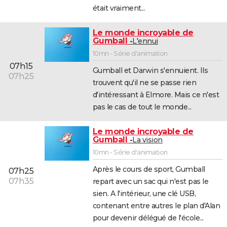
était vraiment...
Le monde incroyable de
Gumball
L'ennui
10mn - Série d'animation
07h15
Gumball et Darwin s'ennuient. Ils
07h25
trouvent qu'il ne se passe rien
d'intéressant à Elmore. Mais ce n'est
pas le cas de tout le monde...
Le monde incroyable de
Gumball
La vision
10mn - Série d'animation
Après le cours de sport, Gumball
07h25
07h35
repart avec un sac qui n'est pas le
sien. A l'intérieur, une clé USB,
contenant entre autres le plan d'Alan
pour devenir délégué de l'école...