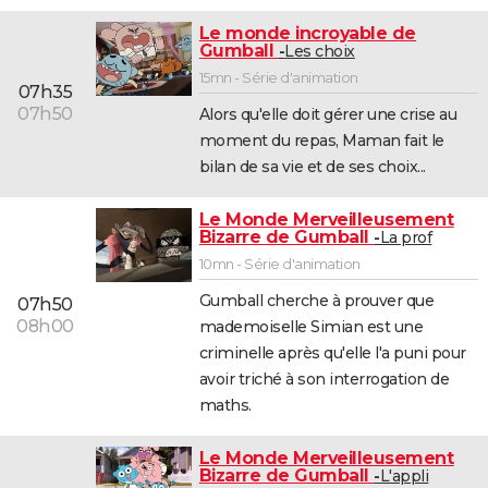
Le monde incroyable de
Gumball
Les choix
15mn - Série d'animation
07h35
07h50
Alors qu'elle doit gérer une crise au
moment du repas, Maman fait le
bilan de sa vie et de ses choix...
Le Monde Merveilleusement
Bizarre de Gumball
La prof
10mn - Série d'animation
Gumball cherche à prouver que
07h50
08h00
mademoiselle Simian est une
criminelle après qu'elle l'a puni pour
avoir triché à son interrogation de
maths.
Le Monde Merveilleusement
Bizarre de Gumball
L'appli