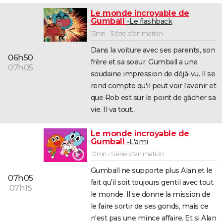
Le monde incroyable de
Gumball
Le flashback
15mn - Série d'animation
Dans la voiture avec ses parents, son
06h50
frère et sa soeur, Gumball a une
07h05
soudaine impression de déjà-vu. Il se
rend compte qu'il peut voir l'avenir et
que Rob est sur le point de gâcher sa
vie. Il va tout...
Le monde incroyable de
Gumball
L'ami
10mn - Série d'animation
Gumball ne supporte plus Alan et le
07h05
fait qu'il soit toujours gentil avec tout
07h15
le monde. Il se donne la mission de
le faire sortir de ses gonds, mais ce
n'est pas une mince affaire. Et si Alan