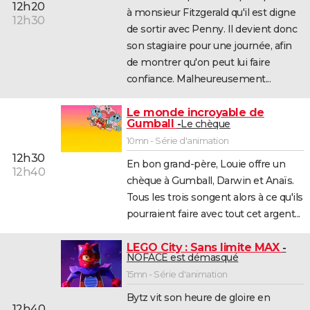
12h20
à monsieur Fitzgerald qu'il est digne
12h30
de sortir avec Penny. Il devient donc
son stagiaire pour une journée, afin
de montrer qu'on peut lui faire
confiance. Malheureusement...
Le monde incroyable de
Gumball
Le chèque
10mn - Série d'animation
12h30
En bon grand-père, Louie offre un
12h40
chèque à Gumball, Darwin et Anaïs.
Tous les trois songent alors à ce qu'ils
pourraient faire avec tout cet argent...
LEGO City : Sans limite MAX
NOFACE est démasqué
15mn - Série d'animation
Bytz vit son heure de gloire en
12h40