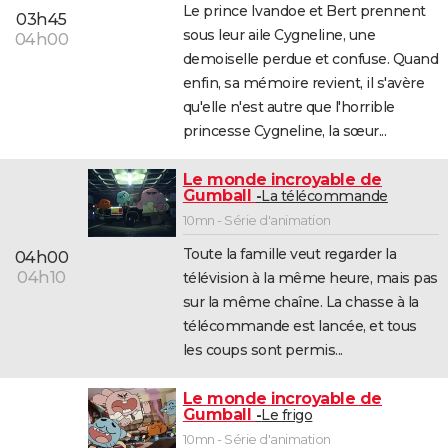
Le prince Ivandoe et Bert prennent
03h45
sous leur aile Cygneline, une
04h00
demoiselle perdue et confuse. Quand
enfin, sa mémoire revient, il s'avère
qu'elle n'est autre que l'horrible
princesse Cygneline, la sœur...
Le monde incroyable de
Gumball
La télécommande
10mn - Série d'animation
Toute la famille veut regarder la
04h00
04h10
télévision à la même heure, mais pas
sur la même chaîne. La chasse à la
télécommande est lancée, et tous
les coups sont permis...
Le monde incroyable de
Gumball
Le frigo
10mn - Série d'animation