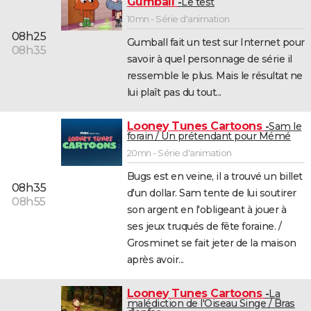
Gumball
Le test
10mn - Série d'animation
08h25
Gumball fait un test sur Internet pour
08h35
savoir à quel personnage de série il
ressemble le plus. Mais le résultat ne
lui plaît pas du tout...
Looney Tunes Cartoons
Sam le
forain / Un prétendant pour Mémé
20mn - Série d'animation
Bugs est en veine, il a trouvé un billet
08h35
d'un dollar. Sam tente de lui soutirer
08h55
son argent en l'obligeant à jouer à
ses jeux truqués de fête foraine. /
Grosminet se fait jeter de la maison
après avoir...
Looney Tunes Cartoons
La
malédiction de l'Oiseau Singe / Bras