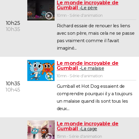
Le monde incroyable de
Gumball
Le père
10mn - Série d'animation
10h25
Richard essaie de renouer les liens
10h35
avec son père, mais cela ne se passe
pas vraiment comme il l'avait
imaginé...
Le monde incroyable de
Gumball
Le malaise
10mn - Série d'animation
10h35
Gumball et Hot Dog essaient de
10h45
comprendre pourquoi il y a toujours
un malaise quand ils sont tous les
deux...
Le monde incroyable de
Gumball
La cage
15mn - Série d'animation