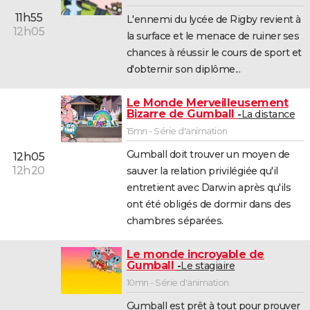
11h55
L'ennemi du lycée de Rigby revient à
12h05
la surface et le menace de ruiner ses
chances à réussir le cours de sport et
d'obternir son diplôme...
Le Monde Merveilleusement
Bizarre de Gumball
La distance
15mn - Série d'animation
Gumball doit trouver un moyen de
12h05
12h20
sauver la relation privilégiée qu'il
entretient avec Darwin après qu'ils
ont été obligés de dormir dans des
chambres séparées.
Le monde incroyable de
Gumball
Le stagiaire
10mn - Série d'animation
Gumball est prêt à tout pour prouver