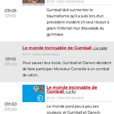
10mn - Série d'animation
Gumball doit surmonter le
01h05
01h15
traumatisme qu'il a subi lors d'un
précédent incident s'il veut réussir à
gravir l'infernal mur d'escalade du
gymnase.
Le monde incroyable de Gumball
La cage
15mn - Série d'animation
01h15
Pour sauver leur école, Gumball et Darwin décident
01h30
de faire participer Monsieur Corneille à un combat
de catch...
Le monde incroyable de
Gumball
La foi
10mn - Série d'animation
01h30
Le monde perd peu à peu ses
01h40
couleurs, et Gumball et Darwin