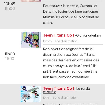
10h45
Pour sauver leur école, Gumball et
11h00
Darwin décident de faire participer
Monsieur Corneille à un combat de
catch...
Teen Titans Go !
Glunkakakakah
10mn - Série d'animation
Robin veut enseigner l'art de la
11h00
dissimulation aux Jeunes Titans,
11h10
mais ces derniers en ont assez des
cours ennuyeux de leur " chef ". Ils
préfèrent passer leur journée à ne
rien faire, comme d'habitude....
Teen Titans Go !
Le roi du
contrôle
10mn - Série d'animation