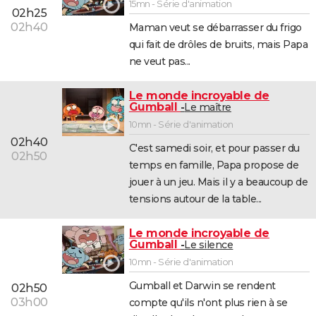
15mn - Série d'animation
02h25
02h40
Maman veut se débarrasser du frigo
qui fait de drôles de bruits, mais Papa
ne veut pas...
Le monde incroyable de
Gumball
Le maître
10mn - Série d'animation
02h40
C'est samedi soir, et pour passer du
02h50
temps en famille, Papa propose de
jouer à un jeu. Mais il y a beaucoup de
tensions autour de la table...
Le monde incroyable de
Gumball
Le silence
10mn - Série d'animation
Gumball et Darwin se rendent
02h50
03h00
compte qu'ils n'ont plus rien à se