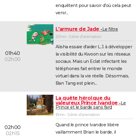
enquêtent pour savoir d'où cela peut
venir...
L'armure de Jade
Le filtre
20mn - Série d'animation
Alisha essaie d'aider L.J. à développer
01h40
la visibilité du Kwoon sur les réseaux
02h00
sociaux. Mais un Eclat infectant les
téléphones fait entrer le monde
virtuel dans la vie réelle. Désormais,
Ban Tang est plein...
La quête héroïque du
valeureux Prince Ivandoe
Le
Prince et le barde sans fard
15mn - Série d'animation
Quand le prince Ivandoe libère
02h00
vaillamment Brian le barde, il
02h15