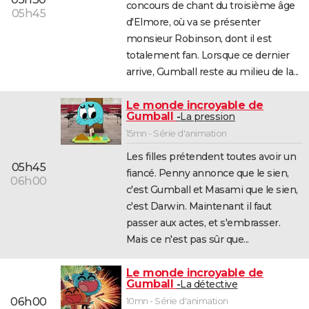
concours de chant du troisième âge
05h45
d'Elmore, où va se présenter
monsieur Robinson, dont il est
totalement fan. Lorsque ce dernier
arrive, Gumball reste au milieu de la...
Le monde incroyable de
Gumball
La pression
15mn - Série d'animation
Les filles prétendent toutes avoir un
05h45
fiancé. Penny annonce que le sien,
06h00
c'est Gumball et Masami que le sien,
c'est Darwin. Maintenant il faut
passer aux actes, et s'embrasser.
Mais ce n'est pas sûr que...
Le monde incroyable de
Gumball
La détective
06h00
10mn - Série d'animation