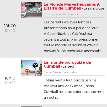
Le Monde Merveilleusement
Bizarre de Gumball
La symbiose
10mn - Série d'animation
Les parents d'élèves font des
10h00
présentations pour parler de leur
10h10
métier. Nicole et Yuki Yoshida
veulent à tout prix impressionner
tout le monde et décident d'avoir
recours à une technique ancestrale…
Le monde incroyable de
Gumball
Le seul
15mn - Série d'animation
10h10
Tobias veut à tout prix devenir le
10h25
meilleur ami de Gumball, mais
Gumball ne le considère que comme
un pote...