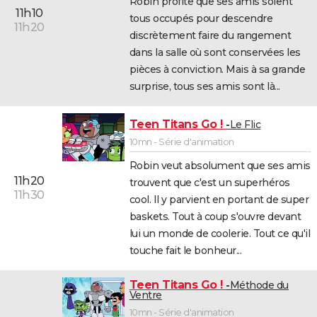
Robin profite que ses amis soient
11h10
tous occupés pour descendre
11h20
discrètement faire du rangement
dans la salle où sont conservées les
pièces à conviction. Mais à sa grande
surprise, tous ses amis sont là...
Teen Titans Go !
Le Flic
10mn - Série d'animation
Robin veut absolument que ses amis
11h20
trouvent que c'est un superhéros
11h30
cool. Il y parvient en portant de super
baskets. Tout à coup s'ouvre devant
lui un monde de coolerie. Tout ce qu'il
touche fait le bonheur...
Teen Titans Go !
Méthode du
Ventre
10mn - Série d'animation