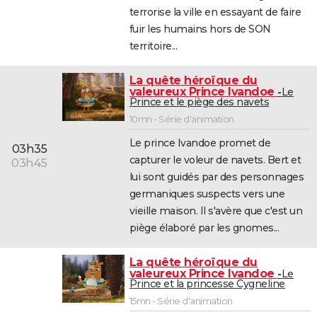
terrorise la ville en essayant de faire
fuir les humains hors de SON
territoire...
La quête héroïque du
valeureux Prince Ivandoe
Le
Prince et le piège des navets
10mn - Série d'animation
Le prince Ivandoe promet de
03h35
capturer le voleur de navets. Bert et
03h45
lui sont guidés par des personnages
germaniques suspects vers une
vieille maison. Il s'avère que c'est un
piège élaboré par les gnomes...
La quête héroïque du
valeureux Prince Ivandoe
Le
Prince et la princesse Cygneline
15mn - Série d'animation