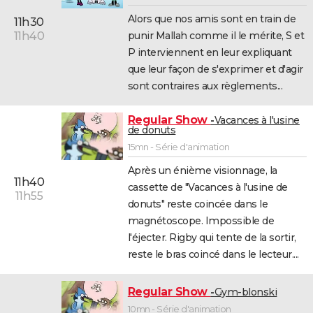
Alors que nos amis sont en train de
11h30
punir Mallah comme il le mérite, S et
11h40
P interviennent en leur expliquant
que leur façon de s'exprimer et d'agir
sont contraires aux règlements...
Regular Show
Vacances à l'usine
de donuts
15mn - Série d'animation
Après un énième visionnage, la
11h40
cassette de "Vacances à l'usine de
11h55
donuts" reste coincée dans le
magnétoscope. Impossible de
l'éjecter. Rigby qui tente de la sortir,
reste le bras coincé dans le lecteur....
Regular Show
Gym-blonski
10mn - Série d'animation