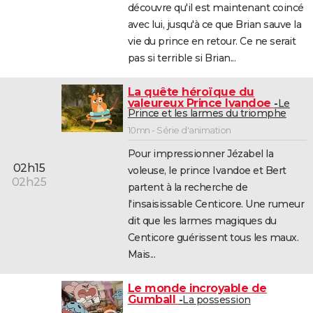
découvre qu'il est maintenant coincé
avec lui, jusqu'à ce que Brian sauve la
vie du prince en retour. Ce ne serait
pas si terrible si Brian...
La quête héroïque du
valeureux Prince Ivandoe
Le
Prince et les larmes du triomphe
10mn - Série d'animation
Pour impressionner Jézabel la
02h15
voleuse, le prince Ivandoe et Bert
02h25
partent à la recherche de
l'insaisissable Centicore. Une rumeur
dit que les larmes magiques du
Centicore guérissent tous les maux.
Mais...
Le monde incroyable de
Gumball
La possession