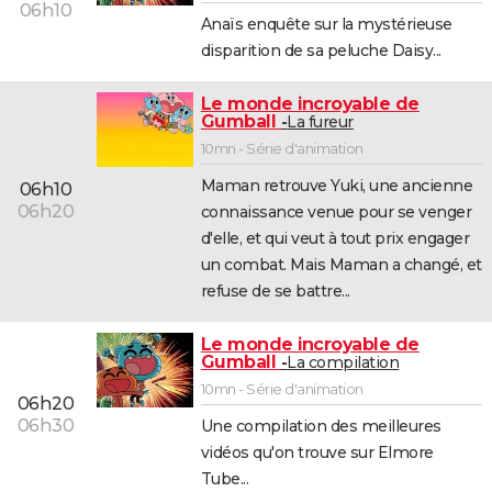
06h10
Anaïs enquête sur la mystérieuse
disparition de sa peluche Daisy...
Le monde incroyable de
Gumball
La fureur
10mn - Série d'animation
Maman retrouve Yuki, une ancienne
06h10
06h20
connaissance venue pour se venger
d'elle, et qui veut à tout prix engager
un combat. Mais Maman a changé, et
refuse de se battre...
Le monde incroyable de
Gumball
La compilation
10mn - Série d'animation
06h20
06h30
Une compilation des meilleures
vidéos qu'on trouve sur Elmore
Tube...