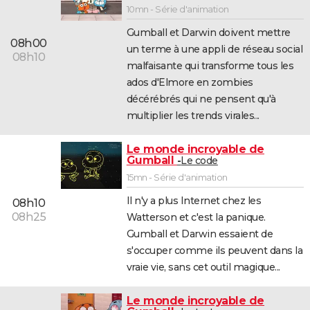
10mn - Série d'animation
Gumball et Darwin doivent mettre
08h00
un terme à une appli de réseau social
08h10
malfaisante qui transforme tous les
ados d'Elmore en zombies
décérébrés qui ne pensent qu'à
multiplier les trends virales...
Le monde incroyable de
Gumball
Le code
15mn - Série d'animation
Il n'y a plus Internet chez les
08h10
08h25
Watterson et c'est la panique.
Gumball et Darwin essaient de
s'occuper comme ils peuvent dans la
vraie vie, sans cet outil magique...
Le monde incroyable de