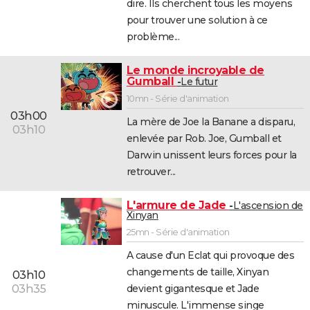
dire. Ils cherchent tous les moyens
pour trouver une solution à ce
problème...
Le monde incroyable de
Gumball
Le futur
10mn - Série d'animation
03h00
La mère de Joe la Banane a disparu,
03h10
enlevée par Rob. Joe, Gumball et
Darwin unissent leurs forces pour la
retrouver...
L'armure de Jade
L'ascension de
Xinyan
25mn - Série d'animation
A cause d'un Eclat qui provoque des
changements de taille, Xinyan
03h10
devient gigantesque et Jade
03h35
minuscule. L'immense singe