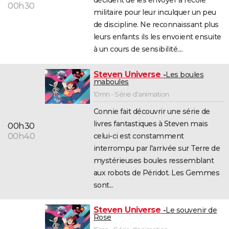
décident de les envoyer à l'école
00h30
City break
Voyage de noces
Climat
Destinations
Voyage nature
Forum
+
militaire pour leur inculquer un peu
PHOTO
de discipline. Ne reconnaissant plus
GUIDES D'ACHAT
leurs enfants ils les envoient ensuite
à un cours de sensibilité....
BONS PLANS
Steven Universe
CARTE DE VOEUX
Les boules
maboules
Carte Bonne année
Carte Pâques
Carte de Noël
Carte Saint-Valentin
Carte d'anniversaire
10mn - Série d'animation
DICTIONNAIRE
Connie fait découvrir une série de
Biographies
Expressions
Dictionnaire
Citations
Proverbes
PROGRAMME TV
livres fantastiques à Steven mais
00h30
celui-ci est constamment
00h40
COPAINS D'AVANT
interrompu par l'arrivée sur Terre de
Se connecter
Collèges
Universités
Service militaire
S'inscrire
Lycées
Primaires
Entreprises
Avis de recherche
AVIS DE DÉCÈS
mystérieuses boules ressemblant
aux robots de Péridot. Les Gemmes
FORUM
sont...
Lifestyle
Sport
Television
Cinema
Bricolage
Culture
Auto
Voyage
Steven Universe
Le souvenir de
Rose