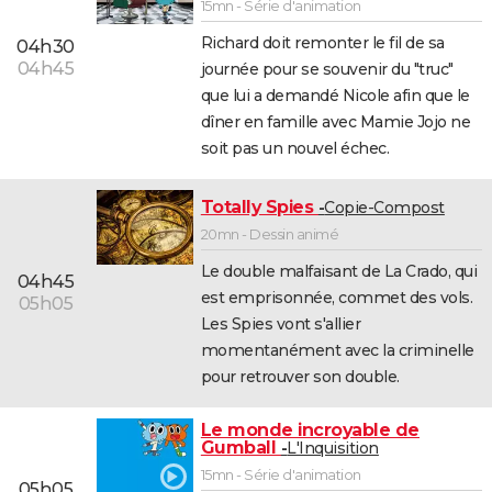
15mn - Série d'animation
Richard doit remonter le fil de sa
04h30
04h45
journée pour se souvenir du "truc"
que lui a demandé Nicole afin que le
dîner en famille avec Mamie Jojo ne
soit pas un nouvel échec.
Totally Spies
Copie-Compost
20mn - Dessin animé
Le double malfaisant de La Crado, qui
04h45
est emprisonnée, commet des vols.
05h05
Les Spies vont s'allier
momentanément avec la criminelle
pour retrouver son double.
Le monde incroyable de
Gumball
L'Inquisition
15mn - Série d'animation
05h05