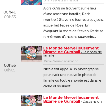
15mn - Série d'animation
Alors qu'ils se trouvent sur le lieu
00h40
d'une ancienne bataille, Perle
00h55
montre à Steven le fourreau qui, jadis,
accueillait l'épée de Rose. En
évoquant la mère de Steven, Perle se
remémore d'anciens souvenirs...
Le Monde Merveilleusement
Bizarre de Gumball
La photo de
famille
10mn - Série d'animation
00h55
Nicole fait appel à un photographe
01h05
pour avoir une nouvelle photo de
famille où tout le monde est dans le
cadre et souriant.
Le Monde Merveilleusement
Bizarre de Gumball
L'ascension