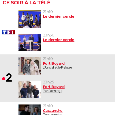
CE SOIR À LA TÉLÉ
21h10
Le dernier cercle
23h30
Le dernier cercle
21h10
Fort Boyard
L'Unicef et le Refuge
23h25
Fort Boyard
Par Domingo
21h10
Cassandre
Zone blanche