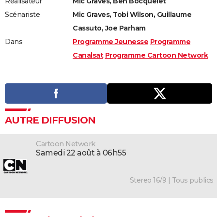
Réalisateur
Mic Graves, Ben Bocquelet
Scénariste
Mic Graves, Tobi Wilson, Guillaume
Cassuto, Joe Parham
Dans
Programme Jeunesse
Programme
Canalsat
Programme Cartoon Network
AUTRE DIFFUSION
Cartoon Network
samedi 22 août à 06h55
Stereo 16/9 | Tous publics