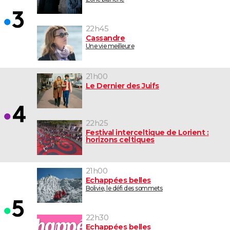
22h45
Cassandre
Une vie meilleure
21h00
Le Dernier des Juifs
22h25
Festival interceltique de Lorient :
horizons celtiques
21h00
Echappées belles
Bolivie, le défi des sommets
22h30
Echappées belles