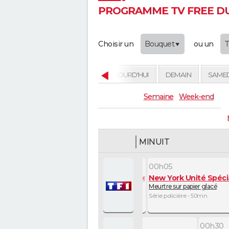
PROGRAMME TV FREE DU 
Choisir un
Bouquet
ou un
HIER
AUJOURD'HUI
DEMAIN
SAME
Semaine
Week-end
23H
MINUIT
23h20
00h05
New York Unité Spéciale
New York Unité Spéci
Quatre flics en colère
Meurtre sur papier glacé
Série policière - 45mn
Série policière - 50mn
45
23h40
00h30