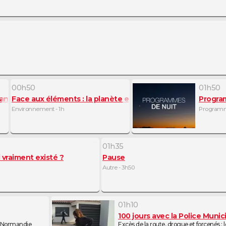
00h50
01h50
lanète en colère
Face aux éléments : la planète en colère
Progra
Environnement - 1h
Programm
01h35
rdu
l vraiment existé ?
Pause
Autre - 3h50
01h10
100 jours avec la Police Muni
rdre
 Normandie
Excès de la route, drogue et forcenés : 