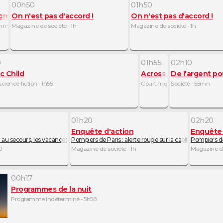
00h50
01h50
rd !
On n'est pas d'accord !
On n'est pas d'accord !
0mn
Magazine de société - 1h
Magazine de société - 1h
0
01h55
02h10
ic Child
Across the Waters
De l'argent 
cience-fiction - 1h55
Court métrage dramatique - 
Société - 55mn
01h20
02h20
Enquête d'action
Enquête 
)
 au secours, les vacances tournent mal ! (2/2)
Pompiers de Paris : alerte rouge sur la capitale ! (1/2)
Pompiers de 
0
Magazine de société - 1h
Magazine de 
00h17
Programmes de la nuit
Programme indéterminé - 5h58