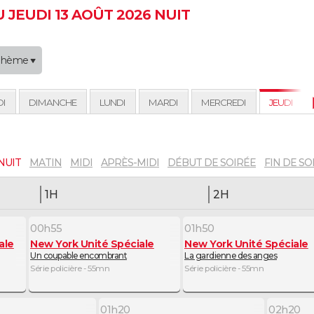
JEUDI 13 AOÛT 2026 NUIT
Thème
DI
DIMANCHE
LUNDI
MARDI
MERCREDI
JEUDI
NUIT
MATIN
MIDI
APRÈS-MIDI
DÉBUT DE SOIRÉE
FIN DE SO
1H
2H
00h55
01h50
ale
New York Unité Spéciale
New York Unité Spéciale
Un coupable encombrant
La gardienne des anges
Série policière - 55mn
Série policière - 55mn
01h20
02h20