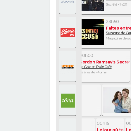
Société - 1h20
Société - 1h20
23h00
23h50
Cold Case
Faites entre
La mort en héritage
Suzanne de Cans
Série policière - 50mn
Magazine de soc
23h15
00h00
s Secret Service
Gordon Ramsay's Secret Service
Gordon Ramsay's Secret
Le Wilson
Le Golden Rule Café
Téléréalité - 45mn
Téléréalité - 45mn
22h35
Le poulain
Comédie - 1h45
22h35
00h15
0
Out of Death
Le jour où tout 
Le