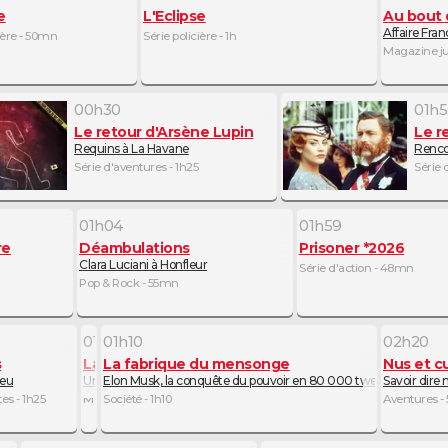
e
L'Eclipse
Au bout d
Affaire Fran
ière - 50mn
Série policière - 1h
Magazine ju
00h30
01h5
Le retour d'Arsène Lupin
Le r
Requins à La Havane
Renco
Série d'aventures - 1h25
Série 
01h04
01h59
re
Déambulations
Prisoner *2026
Clara Luciani à Honfleur
Série d'action - 48mn
Pop & Rock - 55mn
01h05
01h10
02h20
s
La p'tite librairie
La fabrique du mensonge
Nus et c
leu
Une vie entière, de Robert Seethaler
Elon Musk, la conquête du pouvoir en 80 000 tweets
Savoir dire 
s - 1h25
Magazine littéraire - 5mn
Société - 1h10
Aventures -