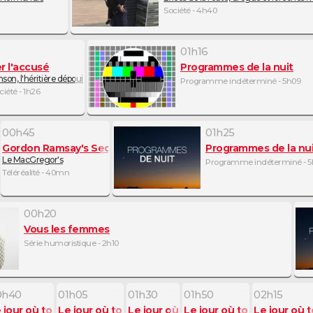
Société - 4h40
01h16
r l'accusé
Programmes de la nuit
on, l'héritière dépouillée
Programme indéterminé - 5h09
iété - 1h26
00h45
01h25
 Service
Gordon Ramsay's Secret Service
Programmes de la nui
Le MacGregor's
Programme indéterminé - 5
Téléréalité - 40mn
00h20
Vous les femmes
Série humoristique - 2h10
0h40
01h05
01h30
01h50
02h15
a basculé
 jour où tout a basculé
Le jour où tout a basculé
Le jour où tout a basculé
Le jour où tout a basculé
Le jour où 