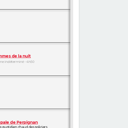
mmes de la nuit
e indéterminé - 4h50
cipale de Perpignan
le quotidien chaud des policiers