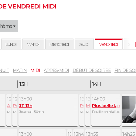
E VENDREDI MIDI
Thème
LUNDI
MARDI
MERCREDI
JEUDI
VENDREDI
SAM
NUIT
MATIN
MIDI
APRÈS-MIDI
DÉBUT DE SOIRÉE
FIN DE SO
13H
14H
12h50
12h55
13h00
13h50
13h55
14h00
Au coeur des Restos du coeur
Petits plats en équilibre
JT 13h
Petits plats en équilibre
Météo
Plus belle la vie, en
Magazine de société - 5mn
Magazine de la gastronomie - 5mn
Journal - 50mn
Magazine de la gastronomie - 5m
Météo - 5mn
Feuilleton réaliste - 25mn
13h00
13h40
13h45
13h55
14h25