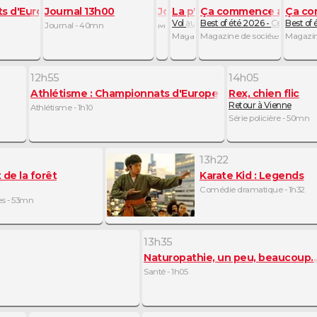
ts d'Europe
Journal 13h00
Journal Météo Climat
La p'tite librairie
Ça commence aujourd'
Ça co
Vol au-dessus d'un nid de coucou, de
Best of été 2026 - Ce choix de 
Best of 
Journal - 40mn
Météo - 5mn
Magazine littéraire - 10mn
Magazine de société - 30mn
Magazin
12h55
14h05
Athlétisme : Championnats d'Europe
Rex, chien flic
Retour à Vienne
Athlétisme - 1h10
Série policière - 50mn
13h22
 Dava
 de la forêt
Karate Kid : Legends
himique
Comédie dramatique - 1h32
nt - 3mn
s - 53mn
13h35
Naturopathie, un peu, beaucoup... 
Santé - 1h05