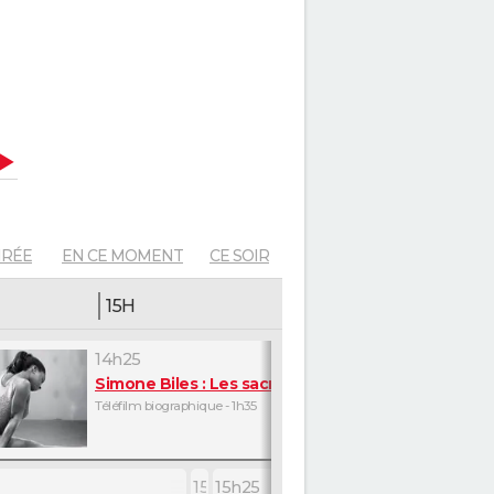
EDI
DIMANCHE
LUNDI 17
MARDI 18
MERCREDI 19
IRÉE
EN CE MOMENT
CE SOIR
15H
16H
14h25
core plus belle
Simone Biles : Les sacrifices d'une championne
n
Téléfilm biographique - 1h35
15h20
15h25