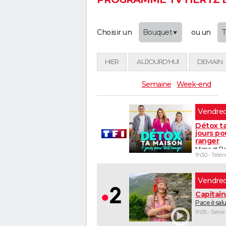
Choisir un
Bouquet
ou un
HIER
AUJOURD'HUI
DEMAIN
Semaine
Week-end
vendre
Détox ta
jours po
ranger
Mona et Ba
1h30 - Télér
vendre
Capitai
Pace è sal
1h35 - Série