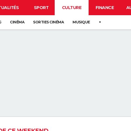
TUALITÉS
SPORT
CULTURE
FINANCE
A
G
CINÉMA
SORTIES CINÉMA
MUSIQUE
+
DE CE WEEKEND