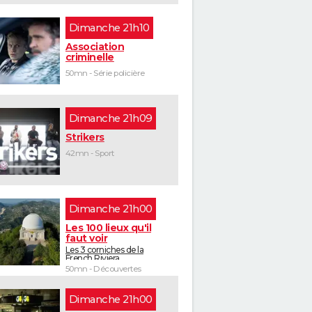
dimanche 21h10
Association
criminelle
50mn - Série policière
dimanche 21h09
Strikers
42mn - Sport
dimanche 21h00
Les 100 lieux qu'il
faut voir
Les 3 corniches de la
French Riviera
50mn - Découvertes
dimanche 21h00