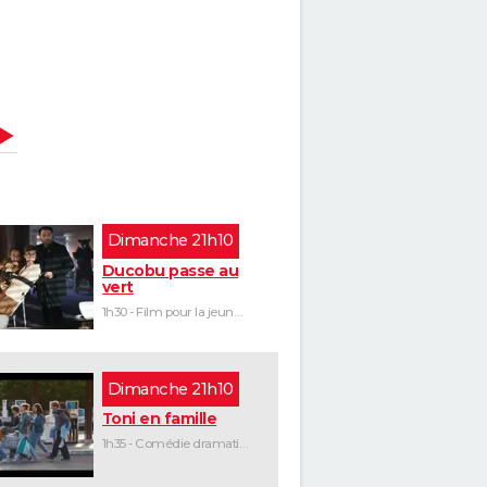
SAMEDI
DIMANCHE
LUNDI 17
MARDI 18
MERCREDI 19
dimanche 21h10
Ducobu passe au
vert
1h30 - Film pour la jeunesse
dimanche 21h10
Toni en famille
1h35 - Comédie dramatique