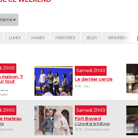
Thème
LUNDI
MARDI
MERCREDI
JEUDI
VENDREDI
di 21h10
samedi 21h10
 maison, 7
Le dernier cercle
ur tout
1h15 - Jeu
stien
éalité
di 21h10
samedi 21h10
ne Marleau
Fort Boyard
ute
L'Unicef et le Refuge
 policière
2h15 - Divertissement