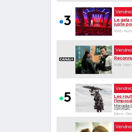
vendre
Le gala 
juste po
1h45 - Hu
vendre
Reconnu
vendre
Les rou
l'imposs
Mongolie, 
sommets
50mn - Déc
vendre