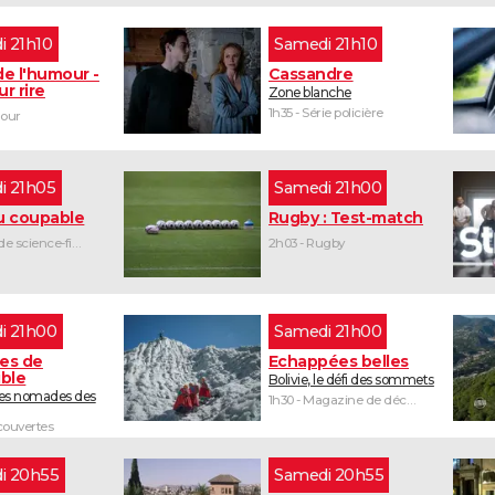
di 21h10
samedi 21h10
de l'humour -
Cassandre
ur rire
Zone blanche
1h35 - Série policière
mour
di 21h05
samedi 21h00
 coupable
Rugby : Test-match
1h38 - Film de science-fiction
2h03 - Rugby
di 21h00
samedi 21h00
tes de
Echappées belles
ible
Bolivie, le défi des sommets
les nomades des
1h30 - Magazine de découvertes
ouvertes
di 20h55
samedi 20h55