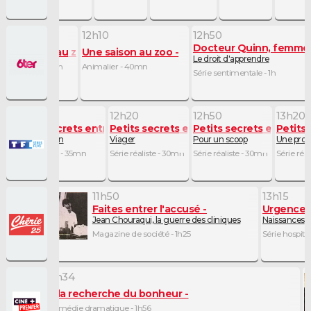
11h40
12h10
12h50
Docteur Quinn, femme
Une saison au zoo
Une saison au zoo
Le droit d'apprendre
Animalier - 30mn
Animalier - 40mn
Série sentimentale - 1h
11h45
12h20
12h50
13h20
 entre voisins
Petits secrets entre voisins
Petits secrets entre voisins
Petits secrets entre voi
Petits 
artier
Fils à maman
Viager
Pour un scoop
Une prop
n
Série réaliste - 35mn
Série réaliste - 30mn
Série réaliste - 30mn
Série réa
11h50
13h15
Faites entrer l'accusé
Urgences
Jean Chouraqui, la guerre des cliniques
Naissances
Magazine de société - 1h25
Série hospita
11h34
A la recherche du bonheur
Comédie dramatique - 1h56