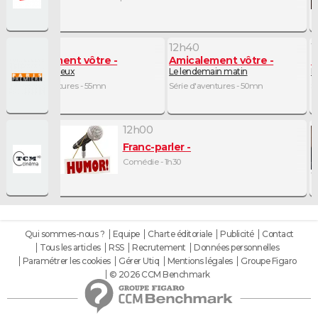
11h45
12h40
1
Amicalement vôtre
Amicalement vôtre
N
Entre deux feux
Le lendemain matin
L
Série d'aventures - 55mn
Série d'aventures - 50mn
S
12h00
Franc-parler
Comédie - 1h30
Qui sommes-nous ?
Equipe
Charte éditoriale
Publicité
Contact
Tous les articles
RSS
Recrutement
Données personnelles
Paramétrer les cookies
Gérer Utiq
Mentions légales
Groupe Figaro
© 2026 CCM Benchmark