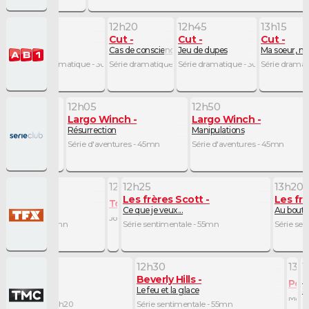
11h50
12h20
12h45
13h15
Cut
Cut
Cut
Cut
oile
L'aveu
Cas de conscience
Jeu de dupes
Ma soeur, m
atique - 25mn
Série dramatique - 30mn
Série dramatique - 25mn
Série dramatique - 30mn
Série dramat
12h05
12h50
Largo Winch
Largo Winch
Résurrection
Manipulations
- 50mn
Série d'aventures - 45mn
Série d'aventures - 45mn
12h20
12h25
13h20
rères Scott
Les frères Scott
Les fr
Top Info
ur de la comète
Ce que je veux...
Au bout 
Journal - 5mn
entimentale - 50mn
Série sentimentale - 55mn
Série sen
10
12h30
13h
1
rly Hills
Beverly Hills
C
Peti
aux de Noël
Le feu et la glace
S
Magaz
 sentimentale - 1h20
Série sentimentale - 55mn
S