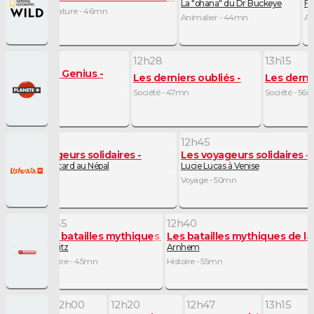
La "ohana" du Dr Buckeye
Fol
Nature - 46mn
Animalier - 44mn
An
12h28
13h15
ar
n: Rise of a Genius
Les derniers oubliés
Les derni
désillusions
Société - 47mn
Société - 56
11h45
12h45
Les voyageurs solidaires
Les voyageurs solidaires
Matthieu Ricard au Népal
Lucie Lucas à Venise
Voyage - 1h
Voyage - 50mn
11h55
12h40
Les batailles mythiques de la Seconde Guerre mondia
Les batailles mythiques de 
ws
Le Blitz
Arnhem
Histoire - 45mn
Histoire - 55mn
11h55
12h00
12h20
12h47
13h15