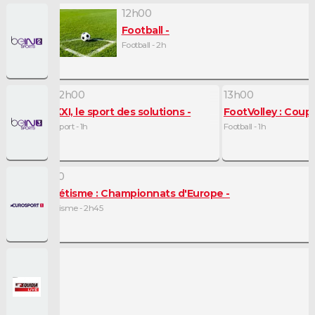
12h00
Football
Football - 2h
12h00
13h00
des Alizées
XXI, le sport des solutions
FootVolley : Cou
 30mn
Sport - 1h
Football - 1h
11h30
Athlétisme : Championnats d'Europe
Athlétisme - 2h45
rect