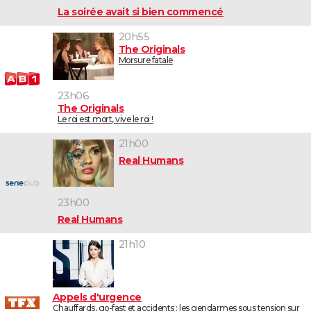
La soirée avait si bien commencé
20h55
The Originals
Morsure fatale
23h06
The Originals
Le roi est mort, vive le roi !
21h00
Real Humans
23h00
Real Humans
21h10
Appels d'urgence
Chauffards, go-fast et accidents : les gendarmes sous tension sur