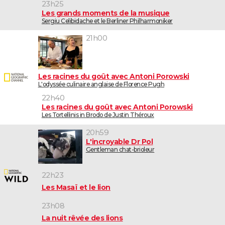
23h25
Les grands moments de la musique
Sergiu Celibidache et le Berliner Philharmoniker
21h00
Les racines du goût avec Antoni Porowski
L'odyssée culinaire anglaise de Florence Pugh
22h40
Les racines du goût avec Antoni Porowski
Les Tortellinis in Brodo de Justin Théroux
20h59
L'incroyable Dr Pol
Gentleman chat-brioleur
22h23
Les Masaï et le lion
23h08
La nuit rêvée des lions