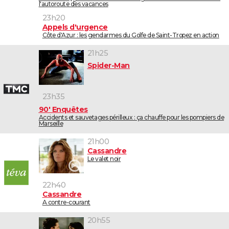
l'autoroute des vacances
23h20
Appels d'urgence
Côte d'Azur : les gendarmes du Golfe de Saint-Tropez en action
21h25
Spider-Man
23h35
90' Enquêtes
Accidents et sauvetages périlleux : ça chauffe pour les pompiers de
Marseille
21h00
Cassandre
Le valet noir
22h40
Cassandre
A contre-courant
20h55