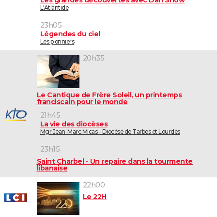
Les grandes découvertes avec Dan Snow
L'Atlantide
23h05
Légendes du ciel
Les pionniers
20h35
Le Cantique de Frère Soleil, un printemps
franciscain pour le monde
21h45
La vie des diocèses
Mgr Jean-Marc Micas - Diocèse de Tarbes et Lourdes
23h15
Saint Charbel - Un repaire dans la tourmente
libanaise
22h00
Le 22H