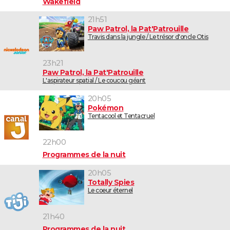
Wakefield
21h51
Paw Patrol, la Pat'Patrouille
Travis dans la jungle / Le trésor d'oncle Otis
23h21
Paw Patrol, la Pat'Patrouille
L'aspirateur spatial / Le coucou géant
20h05
Pokémon
Tentacool et Tentacruel
22h00
Programmes de la nuit
20h05
Totally Spies
Le coeur éternel
21h40
Programmes de la nuit