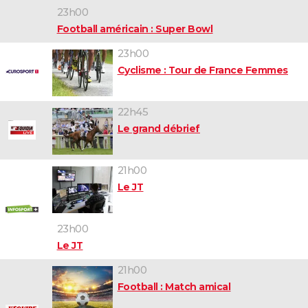
23h00
Football américain : Super Bowl
23h00
Cyclisme : Tour de France Femmes
22h45
Le grand débrief
21h00
Le JT
23h00
Le JT
21h00
Football : Match amical