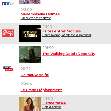
23h00
Mademoiselle Holmes
On ouvre ses chakras !
21h10
Faites entrer l'accusé
Hervé Robino, la trahison du jardinier
20h50
The Walking Dead : Dead City
21h32
De mauvaise foi
23h04
Le Grand Déplacement
21h00
L'arme fatale
L'art du crime