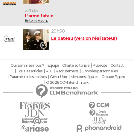
22h35
L'arme fatale
Enterré vivant
20h50
Le bateau (version réalisateur)
Qui sommes-nous ?
Equipe
Charte éditoriale
Publicité
Contact
Tous les articles
RSS
Recrutement
Données personnelles
Paramétrer les cookies
Gérer Utiq
Mentions légales
Groupe Figaro
© 2026 CCM Benchmark