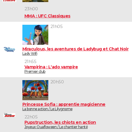
23h00
MMA : UFC Classiques
21h05
Miraculous, les aventures de Ladybug et Chat Noir
Lady Wifi
21h55
Vampirina : L'ado vampire
Premier club
20h50
Princesse Sofia : apprentie magicienne
La bonne action / Le Lilygnome
22h05
Pupstruction, les chiots en action
Joyeux Ouafloween / Le chantier hanté