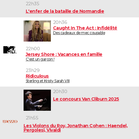
22h35
L'enfer de la bataille de Normandie
20h36
Caught In The Act : Infidélité
Des cadeaux de mec coupable
22h00
Jersey Shore : Vacances en famille
C'est un garçon !
23h29
Ridiculous
Sterling et Kristy Sarah VIII
20h30
Le concours Van Cliburn 2025
21h55
Les Violons du Roy, Jonathan Cohen : Haendel,
Pergolesi, Vivaldi