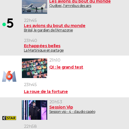
Les avions du bout du monde
Québec, l'omnibus des airs
22h45
Les avions du bout du monde
Brésil, le gardien de l'Amazonie
23h40
Echappées belles
La Martinique en partage
21h10
QI : le grand test
23h45
La roue de la fortune
20h53
Session Vip
Session vip - 4 - claudio capéo
22h58