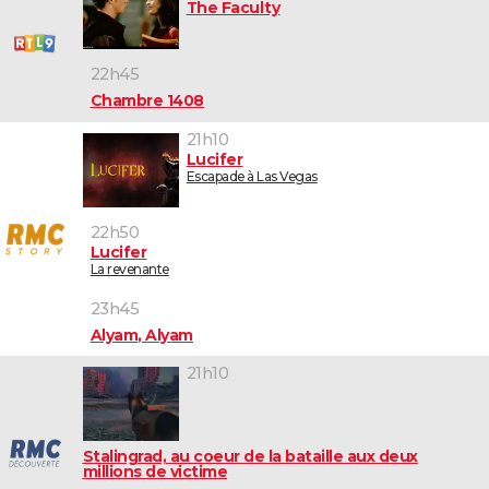
The Faculty
22h45
Chambre 1408
21h10
Lucifer
Escapade à Las Vegas
22h50
Lucifer
La revenante
23h45
Alyam, Alyam
21h10
Stalingrad, au coeur de la bataille aux deux
millions de victime