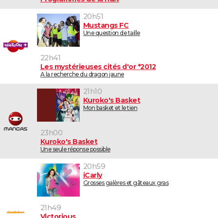
20h51
Mustangs FC
Une question de taille
22h41
Les mystérieuses cités d'or *2012
A la recherche du dragon jaune
21h10
Kuroko's Basket
Mon basket et le tien
23h00
Kuroko's Basket
Une seule réponse possible
20h59
iCarly
Grosses galères et gâteaux gras
21h49
Victorious