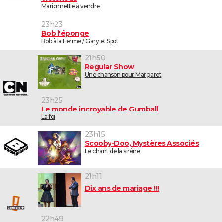
Marionnette à vendre
23h23
Bob l'éponge
Bob à la Ferme / Gary et Spot
21h50
Regular Show
Une chanson pour Margaret
23h25
Le monde incroyable de Gumball
La foi
23h15
Scooby-Doo, Mystères Associés
Le chant de la sirène
21h11
Dix ans de mariage !!!
22h49