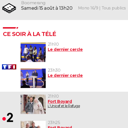
Boomerang
Mono 16/9 | Tous publics
samedi 15 août à 13h20
CE SOIR À LA TÉLÉ
21h10
Le dernier cercle
23h30
Le dernier cercle
21h10
Fort Boyard
L'Unicef et le Refuge
23h25
Fort Boyard