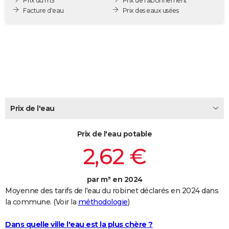
Prix du m3
Prix de l'abonnement
City break
Voyage de noces
Climat
Destinations
Voyage nature
Forum
+
Facture d'eau
Prix des eaux usées
PHOTO
GUIDES D'ACHAT
BONS PLANS
CARTE DE VOEUX
Carte Bonne année
Carte Pâques
Carte de Noël
Carte Saint-Valentin
Carte d'anniversaire
DICTIONNAIRE
Prix de l'eau
Biographies
Expressions
Dictionnaire
Citations
Proverbes
PROGRAMME TV
Prix de l'eau potable
COPAINS D'AVANT
2,62 €
Se connecter
Collèges
Universités
Service militaire
S'inscrire
Lycées
Primaires
Entreprises
Avis de recherche
AVIS DE DÉCÈS
FORUM
par m³ en 2024
Moyenne des tarifs de l'eau du robinet déclarés en 2024 dans
Lifestyle
Sport
Television
Cinema
Bricolage
Culture
Auto
Voyage
la commune. (Voir la
méthodologie
)
Dans quelle ville l'eau est la plus chère ?