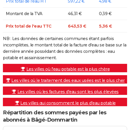
Prix total de l'eau HT
597,22 €
4,98 €
Montant de la TVA
46,31 €
0,39 €
Prix total de l'eau TTC
643,53 €
5,36 €
NB : Les données de certaines communes étant parfois
incomplètes, le montant total de la facture d'eau se base sur la
dernière année possédant des données complètes : eau
potable et assainissement.
Les villes où l'eau potable est la plus chère
Les villes où le traitement des eaux usées est le plus cher
Les villes où les factures d'eau sont les plus élevées
Les villes qui consomment le plus d'eau potable
Répartition des sommes payées par les
abonnés à Bâgé-Dommartin