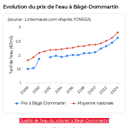
Evolution du prix de l'eau à Bâgé-Dommartin
(source : Linternaute.com d'après l'ONSEA)
3
Tarif de l'eau (€/m3)
2,5
2
1,5
1
2016
2014
2024
2012
2022
2010
2020
2008
2018
Prix à Bâgé-Dommartin
Moyenne nationale
Qualité de l'eau du robinet à Bâgé-Dommartin