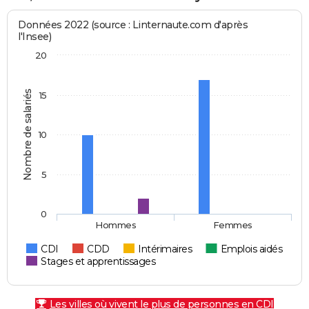
Données 2022 (source : Linternaute.com d'après
l'Insee)
20
Nombre de salariés
15
10
5
0
Hommes
Femmes
CDI
CDD
Intérimaires
Emplois aidés
Stages et apprentissages
Les villes où vivent le plus de personnes en CDI