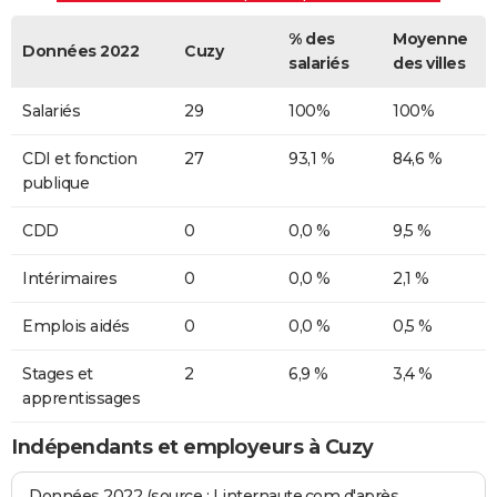
% des
Moyenne
Données 2022
Cuzy
salariés
des villes
Salariés
29
100%
100%
CDI et fonction
27
93,1 %
84,6 %
publique
CDD
0
0,0 %
9,5 %
Intérimaires
0
0,0 %
2,1 %
Emplois aidés
0
0,0 %
0,5 %
Stages et
2
6,9 %
3,4 %
apprentissages
Indépendants et employeurs à Cuzy
Données 2022 (source : Linternaute.com d'après