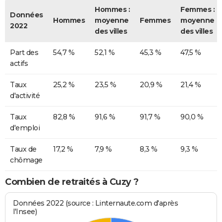
Hommes :
Femmes :
Données
Hommes
moyenne
Femmes
moyenne
2022
des villes
des villes
Part des
54,7 %
52,1 %
45,3 %
47,5 %
actifs
Taux
25,2 %
23,5 %
20,9 %
21,4 %
d'activité
Taux
82,8 %
91,6 %
91,7 %
90,0 %
d'emploi
Taux de
17,2 %
7,9 %
8,3 %
9,3 %
chômage
Combien de retraités à Cuzy ?
Données 2022 (source : Linternaute.com d'après
l'Insee)