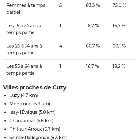
Femmes à temps
5
83,3 %
75,0 %
partiel
Les 15 à 24 ans à
1
16,7 %
16,7 %
temps partiel
Les 25 à 54 ans à
4
66,7 %
60,1 %
temps partiel
Les 55 à 64 ans à
1
16,7 %
18,2 %
temps partiel
Villes proches de Cuzy
Luzy
(4.7 km)
Montmort
(5.3 km)
Issy-l'Évêque
(5.8 km)
Charbonnat
(6.6 km)
Thil-sur-Arroux
(6.7 km)
Sainte-Radegonde
(8.3 km)