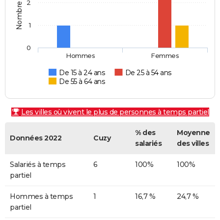
2
1
0
Hommes
Femmes
De 15 à 24 ans
De 25 à 54 ans
De 55 à 64 ans
Les villes où vivent le plus de personnes à temps partiel
% des
Moyenne
Données 2022
Cuzy
salariés
des villes
Salariés à temps
6
100%
100%
partiel
Hommes à temps
1
16,7 %
24,7 %
partiel