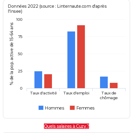
Données 2022 (source : Linternaute.com d'après
l'Insee)
100
% de la pop. active de 15-64 ans
75
50
25
0
Taux d'activité
Taux d'emploi
Taux de
chômage
Hommes
Femmes
Quels salaires à Cuzy ?