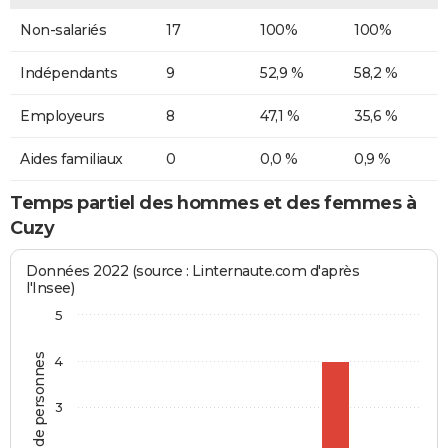
Non-salariés
17
100%
100%
Indépendants
9
52,9 %
58,2 %
Employeurs
8
47,1 %
35,6 %
Aides familiaux
0
0,0 %
0,9 %
Temps partiel des hommes et des femmes à
Cuzy
Données 2022 (source : Linternaute.com d'après
l'Insee)
5
Nombre de personnes
4
3