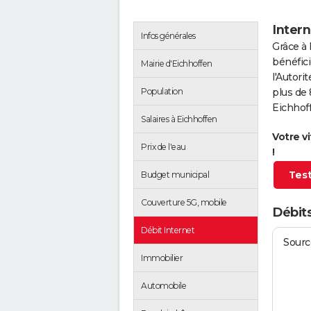
Intern
Infos générales
Grâce à 
bénéfici
Mairie d'Eichhoffen
l'Autor
Population
plus de 
Eichhof
Salaires à Eichhoffen
Votre v
Prix de l'eau
!
Test
Budget municipal
Couverture 5G, mobile
Débits
Débit Internet
Source
Immobilier
Automobile