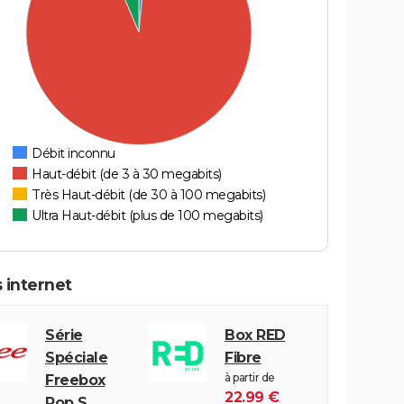
Débit inconnu
Haut-débit (de 3 à 30 megabits)
Très Haut-débit (de 30 à 100 megabits)
Ultra Haut-débit (plus de 100 megabits)
 internet
Série
Box RED
Spéciale
Fibre
à partir de
Freebox
22.99 €
Pop S