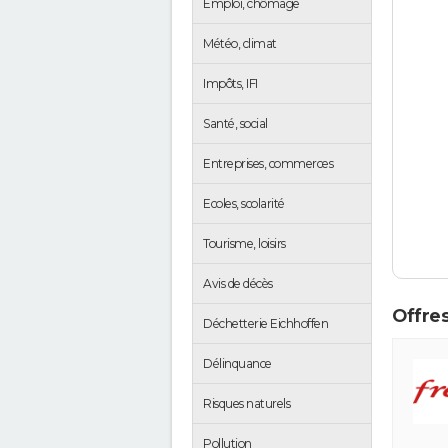
Emploi, chômage
Météo, climat
Impôts, IFI
Santé, social
Entreprises, commerces
Ecoles, scolarité
Tourisme, loisirs
Avis de décès
Offres
Déchetterie Eichhoffen
Délinquance
Risques naturels
Pollution