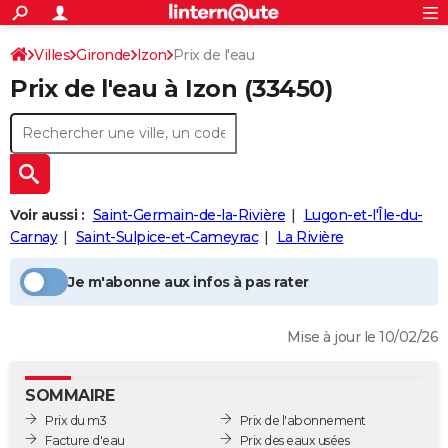
ACTUALITÉS
Connexion
S'inscrire
Villes
Gironde
Izon
Prix de l'eau
Rechercher
Société
Education
Villes
Politique
Faits Divers
Monde
+
SPORT
Prix de l'eau à
Izon
(33450)
Football
Cyclisme
Forum
Coupe du monde 2026
Tennis
Rugby
CULTURE
TNT
Cinéma
Musique
Programme TV
Streaming
Sorties cinéma
+
FINANCE
Impôts
Immobilier
Banque
Crédit
Retraite
Epargne
Risques naturels par ville
Assurance
AUTO
Voir aussi :
Saint-Germain-de-la-Rivière
Lugon-et-l'Île-du-
Réserver un essai
Berlines
Forum auto
Essais
Citadines
SUV
+
HIGH-TECH
Carnay
Saint-Sulpice-et-Cameyrac
La Rivière
Meilleur smartphone
Ordinateurs
Guide high-tech
Mobiles
Internet
Jeux vidéo
+
BRICOLAGE
Je m'abonne aux infos à pas rater
Aménagement intérieur
Cuisine
Jardinage
+
Forum
Extérieur
Salle de bains
Rangement
WEEK-END
Mise à jour le 10/02/26
Escapades
Expositions
Week-end nature
Guides de France
Patrimoine
Musées
+
LIFESTYLE
Bien-être
Mode
+
Art de vivre
Loisirs
Modes de vie
SANTE
SOMMAIRE
Prix du m3
Prix de l'abonnement
Guide de la santé
Médicaments
+
Alimentation
Maladies
Sommeil
VOYAGE
Facture d'eau
Prix des eaux usées