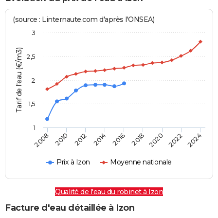
(source : Linternaute.com d'après l'ONSEA)
3
Tarif de l'eau (€/m3)
2,5
2
1,5
1
2016
2014
2024
2012
2022
2010
2020
2008
2018
Prix à Izon
Moyenne nationale
Qualité de l'eau du robinet à Izon
Facture d'eau détaillée à Izon