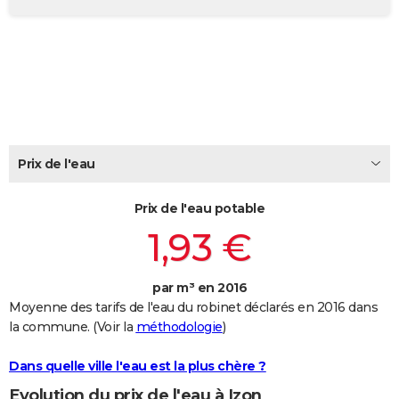
City break
Voyage de noces
Climat
Destinations
Voyage nature
Forum
+
PHOTO
GUIDES D'ACHAT
BONS PLANS
CARTE DE VOEUX
Carte Bonne année
Carte Pâques
Carte de Noël
Carte Saint-Valentin
Carte d'anniversaire
Prix de l'eau
DICTIONNAIRE
Biographies
Expressions
Dictionnaire
Citations
Proverbes
PROGRAMME TV
Prix de l'eau potable
1,93 €
COPAINS D'AVANT
Se connecter
Collèges
Universités
Service militaire
S'inscrire
Lycées
Primaires
Entreprises
Avis de recherche
AVIS DE DÉCÈS
par m³ en 2016
Moyenne des tarifs de l'eau du robinet déclarés en 2016 dans
FORUM
la commune. (Voir la
méthodologie
)
Lifestyle
Sport
Television
Cinema
Bricolage
Culture
Auto
Voyage
Dans quelle ville l'eau est la plus chère ?
Evolution du prix de l'eau à Izon