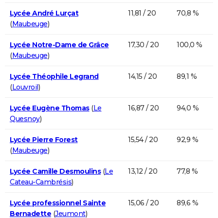
Lycée André Lurçat
11,81 / 20
70,8 %
(
Maubeuge
)
Lycée Notre-Dame de Grâce
17,30 / 20
100,0 %
(
Maubeuge
)
Lycée Théophile Legrand
14,15 / 20
89,1 %
(
Louvroil
)
Lycée Eugène Thomas
(
Le
16,87 / 20
94,0 %
Quesnoy
)
Lycée Pierre Forest
15,54 / 20
92,9 %
(
Maubeuge
)
Lycée Camille Desmoulins
(
Le
13,12 / 20
77,8 %
Cateau-Cambrésis
)
Lycée professionnel Sainte
15,06 / 20
89,6 %
Bernadette
(
Jeumont
)