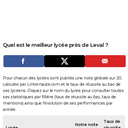
City break
Voyage de noces
Climat
Destinations
Voyage nature
Forum
+
PHOTO
GUIDES D'ACHAT
BONS PLANS
CARTE DE VOEUX
Quel est le meilleur lycée près de Leval ?
Carte Bonne année
Carte Pâques
Carte de Noël
Carte Saint-Valentin
Carte d'anniversaire
DICTIONNAIRE
Biographies
Expressions
Dictionnaire
Citations
Proverbes
PROGRAMME TV
COPAINS D'AVANT
Pour chacun des lycées sont publiés une note globale sur 20,
calculée par Linternaute.com et le taux de réussite au bac de
Se connecter
Collèges
Universités
Service militaire
S'inscrire
Lycées
Primaires
Entreprises
Avis de recherche
AVIS DE DÉCÈS
ses lycéens. Cliquez sur le nom du lycée pour consulter toutes
ses statistiques par fillière (taux de réussite au bac, taux de
FORUM
mentions) ainsi que l'évolution de ses performances par
année.
Lifestyle
Sport
Television
Cinema
Bricolage
Culture
Auto
Voyage
Taux de
Notre note
Lycée
réussite