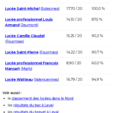
Lycée Saint-Michel
(
Solesmes
)
17,70 / 20
100,0 %
Lycée professionnel Louis
14,10 / 20
87,5 %
Armand
(
Jeumont
)
Lycée Camille Claudel
15,25 / 20
90,2 %
(
Fourmies
)
Lycée Saint-Pierre
(
Fourmies
)
14,22 / 20
90,7 %
Lycée professionnel François
8,90 / 20
60,0 %
Mansart
(
Marly
)
Lycée Watteau
(
Valenciennes
)
16,79 / 20
94,9 %
Voir aussi :
le
classement des lycées dans le Nord
les
résultats du bac à Leval
les
résultats du brevet à Leval