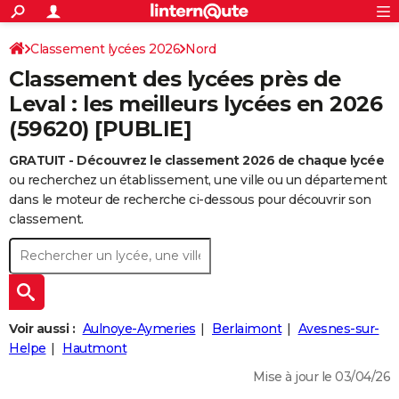
ACTUALITÉS
Connexion
S'inscrire
Classement lycées 2026
Nord
Rechercher
Société
Education
Villes
Politique
Faits Divers
Monde
+
SPORT
Classement des lycées près de
Football
Cyclisme
Forum
Coupe du monde 2026
Tennis
Rugby
CULTURE
Leval : les meilleurs lycées en 2026
(59620) [PUBLIE]
TNT
Cinéma
Musique
Programme TV
Streaming
Sorties cinéma
+
FINANCE
GRATUIT - Découvrez le classement 2026 de chaque lycée
Impôts
Immobilier
Banque
Crédit
Retraite
Epargne
Risques naturels par ville
Assurance
AUTO
ou recherchez un établissement, une ville ou un département
Réserver un essai
Berlines
Forum auto
Essais
Citadines
SUV
+
dans le moteur de recherche ci-dessous pour découvrir son
HIGH-TECH
classement.
Meilleur smartphone
Ordinateurs
Guide high-tech
Mobiles
Internet
Jeux vidéo
+
BRICOLAGE
Aménagement intérieur
Cuisine
Jardinage
+
Forum
Extérieur
Salle de bains
Rangement
WEEK-END
Escapades
Expositions
Week-end nature
Guides de France
Patrimoine
Musées
+
LIFESTYLE
Voir aussi :
Aulnoye-Aymeries
Berlaimont
Avesnes-sur-
Bien-être
Mode
+
Art de vivre
Loisirs
Modes de vie
Helpe
Hautmont
SANTE
Mise à jour le 03/04/26
Guide de la santé
Médicaments
+
Alimentation
Maladies
Sommeil
VOYAGE