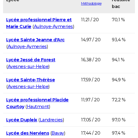
Méthodologie
bac
Lycée professionnel Pierre et
11,21 / 20
70,1 %
Marie Curie
(
Aulnoye-Aymeries
)
Lycée Sainte Jeanne d'Arc
14,97 / 20
93,4 %
(
Aulnoye-Aymeries
)
Lycée Jessé de Forest
16,38 / 20
94,1 %
(
Avesnes-sur-Helpe
)
Lycée Sainte-Thérèse
17,59 / 20
94,9 %
(
Avesnes-sur-Helpe
)
Lycée professionnel Placide
11,97 / 20
72,2 %
Courtoy
(
Hautmont
)
Lycée Dupleix
(
Landrecies
)
17,05 / 20
97,0 %
Lycée des Nerviens
(
Bavay
)
17,44 / 20
97,4 %