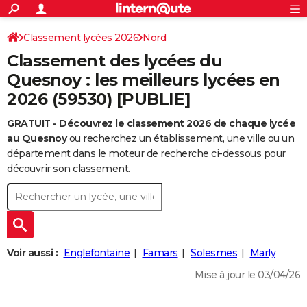
ACTUALITÉS
Connexion
S'inscrire
Classement lycées 2026
Nord
Rechercher
Société
Education
Villes
Politique
Faits Divers
Monde
+
SPORT
Classement des lycées du
Football
Cyclisme
Forum
Coupe du monde 2026
Tennis
Rugby
CULTURE
Quesnoy : les meilleurs lycées en
2026 (59530) [PUBLIE]
TNT
Cinéma
Musique
Programme TV
Streaming
Sorties cinéma
+
FINANCE
GRATUIT - Découvrez le classement 2026 de chaque lycée
Impôts
Immobilier
Banque
Crédit
Retraite
Epargne
Risques naturels par ville
Assurance
AUTO
au Quesnoy
ou recherchez un établissement, une ville ou un
Réserver un essai
Berlines
Forum auto
Essais
Citadines
SUV
+
département dans le moteur de recherche ci-dessous pour
HIGH-TECH
découvrir son classement.
Meilleur smartphone
Ordinateurs
Guide high-tech
Mobiles
Internet
Jeux vidéo
+
BRICOLAGE
Aménagement intérieur
Cuisine
Jardinage
+
Forum
Extérieur
Salle de bains
Rangement
WEEK-END
Escapades
Expositions
Week-end nature
Guides de France
Patrimoine
Musées
+
LIFESTYLE
Voir aussi :
Englefontaine
Famars
Solesmes
Marly
Bien-être
Mode
+
Art de vivre
Loisirs
Modes de vie
SANTE
Mise à jour le 03/04/26
Guide de la santé
Médicaments
+
Alimentation
Maladies
Sommeil
VOYAGE