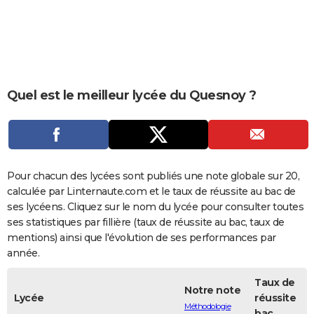
City break
Voyage de noces
Climat
Destinations
Voyage nature
Forum
+
PHOTO
GUIDES D'ACHAT
BONS PLANS
Quel est le meilleur lycée du Quesnoy ?
CARTE DE VOEUX
Carte Bonne année
Carte Pâques
Carte de Noël
Carte Saint-Valentin
Carte d'anniversaire
DICTIONNAIRE
Biographies
Expressions
Dictionnaire
Citations
Proverbes
PROGRAMME TV
Pour chacun des lycées sont publiés une note globale sur 20,
COPAINS D'AVANT
calculée par Linternaute.com et le taux de réussite au bac de
ses lycéens. Cliquez sur le nom du lycée pour consulter toutes
Se connecter
Collèges
Universités
Service militaire
S'inscrire
Lycées
Primaires
Entreprises
Avis de recherche
AVIS DE DÉCÈS
ses statistiques par fillière (taux de réussite au bac, taux de
mentions) ainsi que l'évolution de ses performances par
FORUM
année.
Lifestyle
Sport
Television
Cinema
Bricolage
Culture
Auto
Voyage
Taux de
Notre note
Lycée
réussite
Méthodologie
bac