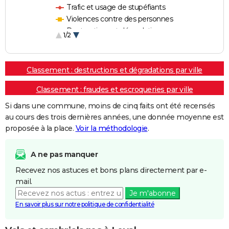
Trafic et usage de stupéfiants
Violences contre des personnes
Destructions et dégradations
1/2
Escroqueries et fraudes
Classement : destructions et dégradations par ville
Classement : fraudes et escroqueries par ville
Si dans une commune, moins de cinq faits ont été recensés
au cours des trois dernières années, une donnée moyenne est
proposée à la place.
Voir la méthodologie
.
A ne pas manquer
Recevez nos astuces et bons plans directement par e-
mail.
Je m'abonne
En savoir plus sur notre politique de confidentialité