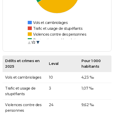
Vols et cambriolages
Trafic et usage de stupéfiants
Violences contre des personnes
Destructions et dégradations
1/2
Escroqueries et fraudes
Délits et crimes en
Pour 1 000
Leval
2025
habitants
Vols et cambriolages
10
4,23 ‰
Trafic et usage de
3
1,07 ‰
stupéfiants
Violences contre des
24
9,62 ‰
personnes