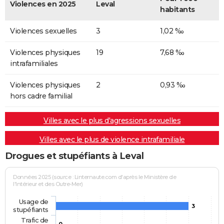
Violences en 2025
Leval
habitants
Violences sexuelles
3
1,02 ‰
Violences physiques
19
7,68 ‰
intrafamiliales
Violences physiques
2
0,93 ‰
hors cadre familial
Villes avec le plus d'agressions sexuelles
Villes avec le plus de violence intrafamiliale
Drogues et stupéfiants à Leval
Données 2025 (source : Linternaute.com d'après le Ministère de
l'Intérieur et des Outre-Mer)
Usage de
3
stupéfiants
Trafic de
0