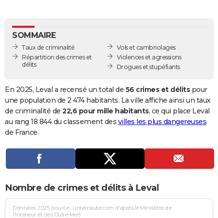
City break
Voyage de noces
Climat
Destinations
Voyage nature
Forum
+
PHOTO
GUIDES D'ACHAT
SOMMAIRE
Taux de criminalité
Vols et cambriolages
BONS PLANS
Répartition des crimes et
Violences et agressions
délits
Drogues et stupéfiants
CARTE DE VOEUX
Carte Bonne année
Carte Pâques
Carte de Noël
Carte Saint-Valentin
Carte d'anniversaire
En 2025, Leval a recensé un total de
56 crimes et délits
pour
DICTIONNAIRE
une population de 2 474 habitants. La ville affiche ainsi un taux
Biographies
Expressions
Dictionnaire
Citations
Proverbes
de criminalité de
22,6 pour mille habitants
, ce qui place Leval
PROGRAMME TV
au rang 18 844 du classement des
villes les plus dangereuses
COPAINS D'AVANT
de France.
Se connecter
Collèges
Universités
Service militaire
S'inscrire
Lycées
Primaires
Entreprises
Avis de recherche
AVIS DE DÉCÈS
FORUM
Nombre de crimes et délits à Leval
Lifestyle
Sport
Television
Cinema
Bricolage
Culture
Auto
Voyage
Données 2025 (source : Linternaute.com d'après le Ministère de
l'Intérieur et des Outre-Mer)