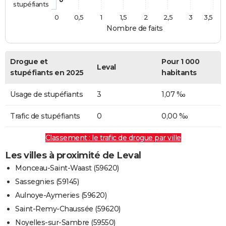
stupéfiants
0
0,5
1
1,5
2
2,5
3
3,5
Nombre de faits
Drogue et
Pour 1 000
Leval
stupéfiants en 2025
habitants
Usage de stupéfiants
3
1,07 ‰
Trafic de stupéfiants
0
0,00 ‰
Classement : le trafic de drogue par ville
Les villes à proximité de Leval
Monceau-Saint-Waast (59620)
Sassegnies (59145)
Aulnoye-Aymeries (59620)
Saint-Remy-Chaussée (59620)
Noyelles-sur-Sambre (59550)