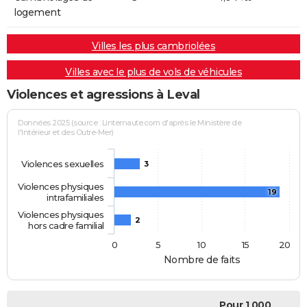
logement
Villes les plus cambriolées
Villes avec le plus de vols de véhicules
Violences et agressions à Leval
Données 2025 (source : Linternaute.com d'après le Ministère de
l'Intérieur et des Outre-Mer)
Violences sexuelles
3
Violences physiques
19
intrafamiliales
Violences physiques
2
hors cadre familial
0
5
10
15
20
Nombre de faits
Pour 1 000