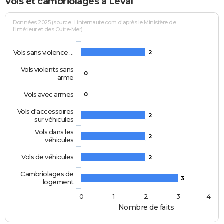
Vols et cambriolages à Leval
Données 2025 (source : Linternaute.com d'après le Ministère de
l'Intérieur et des Outre-Mer)
Vols sans violence …
2
Vols violents sans
0
arme
Vols avec armes
0
Vols d'accessoires
2
sur véhicules
Vols dans les
2
véhicules
Vols de véhicules
2
Cambriolages de
3
logement
0
1
2
3
4
Nombre de faits