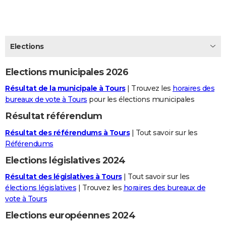
City break
Voyage de noces
Climat
Destinations
Voyage nature
Forum
+
PHOTO
GUIDES D'ACHAT
Elections
BONS PLANS
Elections municipales 2026
CARTE DE VOEUX
Résultat de la municipale à Tours
| Trouvez les
horaires des
Carte Bonne année
Carte Pâques
Carte de Noël
Carte Saint-Valentin
Carte d'anniversaire
DICTIONNAIRE
bureaux de vote à Tours
pour les élections municipales
Biographies
Expressions
Dictionnaire
Citations
Proverbes
PROGRAMME TV
Résultat référendum
Résultat des référendums à Tours
| Tout savoir sur les
COPAINS D'AVANT
Référendums
Se connecter
Collèges
Universités
Service militaire
S'inscrire
Lycées
Primaires
Entreprises
Avis de recherche
AVIS DE DÉCÈS
Elections législatives 2024
FORUM
Résultat des législatives à Tours
| Tout savoir sur les
élections législatives
| Trouvez les
horaires des bureaux de
Lifestyle
Sport
Television
Cinema
Bricolage
Culture
Auto
Voyage
vote à Tours
Elections européennes 2024