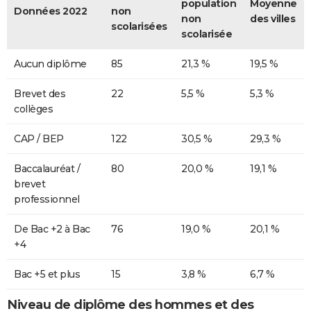
population
Moyenne
Données 2022
non
non
des villes
scolarisées
scolarisée
Aucun diplôme
85
21,3 %
19,5 %
Brevet des
22
5,5 %
5,3 %
collèges
CAP / BEP
122
30,5 %
29,3 %
Baccalauréat /
80
20,0 %
19,1 %
brevet
professionnel
De Bac +2 à Bac
76
19,0 %
20,1 %
+4
Bac +5 et plus
15
3,8 %
6,7 %
Niveau de diplôme des hommes et des