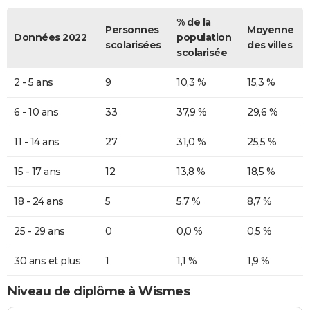
% de la
Personnes
Moyenne
Données 2022
population
scolarisées
des villes
scolarisée
2 - 5 ans
9
10,3 %
15,3 %
6 - 10 ans
33
37,9 %
29,6 %
11 - 14 ans
27
31,0 %
25,5 %
15 - 17 ans
12
13,8 %
18,5 %
18 - 24 ans
5
5,7 %
8,7 %
25 - 29 ans
0
0,0 %
0,5 %
30 ans et plus
1
1,1 %
1,9 %
Niveau de diplôme à Wismes