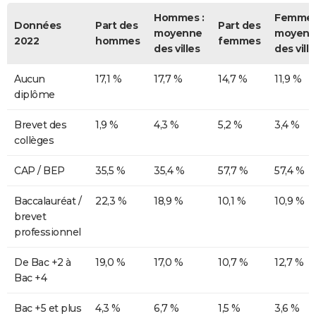
Hommes :
Femmes
Données
Part des
Part des
moyenne
moyenn
2022
hommes
femmes
des villes
des ville
Aucun
17,1 %
17,7 %
14,7 %
11,9 %
diplôme
Brevet des
1,9 %
4,3 %
5,2 %
3,4 %
collèges
CAP / BEP
35,5 %
35,4 %
57,7 %
57,4 %
Baccalauréat /
22,3 %
18,9 %
10,1 %
10,9 %
brevet
professionnel
De Bac +2 à
19,0 %
17,0 %
10,7 %
12,7 %
Bac +4
Bac +5 et plus
4,3 %
6,7 %
1,5 %
3,6 %