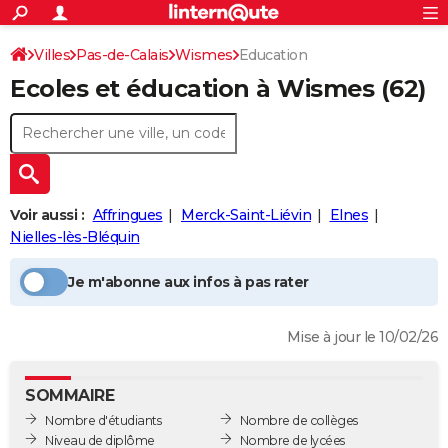
ACTUALITÉS
Connexion
S'inscrire
Villes
Pas-de-Calais
Wismes
Education
Rechercher
Société
Education
Villes
Politique
Faits Divers
Monde
+
SPORT
Ecoles et éducation à
Wismes
(62)
Football
Cyclisme
Forum
Coupe du monde 2026
Tennis
Rugby
CULTURE
TNT
Cinéma
Musique
Programme TV
Streaming
Sorties cinéma
+
FINANCE
Impôts
Immobilier
Banque
Crédit
Retraite
Epargne
Risques naturels par ville
Assurance
AUTO
Voir aussi :
Affringues
Merck-Saint-Liévin
Elnes
Réserver un essai
Berlines
Forum auto
Essais
Citadines
SUV
+
HIGH-TECH
Nielles-lès-Bléquin
Meilleur smartphone
Ordinateurs
Guide high-tech
Mobiles
Internet
Jeux vidéo
+
BRICOLAGE
Je m'abonne aux infos à pas rater
Aménagement intérieur
Cuisine
Jardinage
+
Forum
Extérieur
Salle de bains
Rangement
WEEK-END
Mise à jour le 10/02/26
Escapades
Expositions
Week-end nature
Guides de France
Patrimoine
Musées
+
LIFESTYLE
Bien-être
Mode
+
Art de vivre
Loisirs
Modes de vie
SANTE
SOMMAIRE
Nombre d'étudiants
Nombre de collèges
Guide de la santé
Médicaments
+
Alimentation
Maladies
Sommeil
VOYAGE
Niveau de diplôme
Nombre de lycées