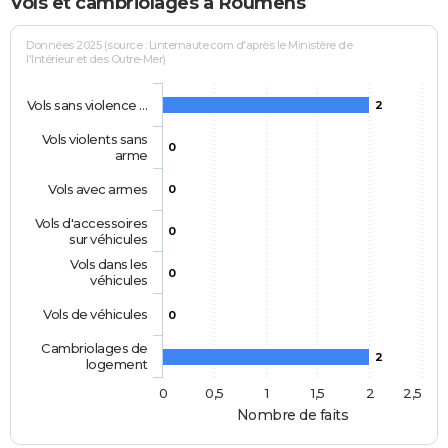
Vols et cambriolages à Roumens
Données 2025 (source : Linternaute.com d'après le Ministère de
l'Intérieur et des Outre-Mer)
Vols sans violence …
2
Vols violents sans
0
arme
Vols avec armes
0
Vols d'accessoires
0
sur véhicules
Vols dans les
0
véhicules
Vols de véhicules
0
Cambriolages de
2
logement
0
0,5
1
1,5
2
2,5
Nombre de faits