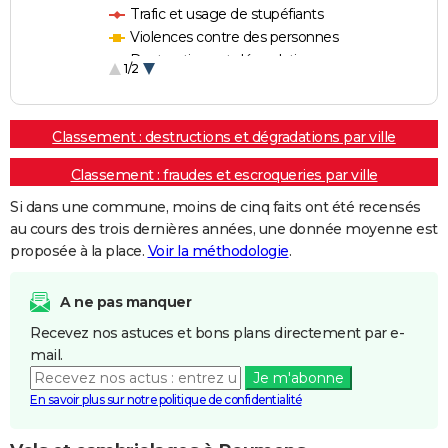
Trafic et usage de stupéfiants
Violences contre des personnes
Destructions et dégradations
1/2
Escroqueries et fraudes
Classement : destructions et dégradations par ville
Classement : fraudes et escroqueries par ville
Si dans une commune, moins de cinq faits ont été recensés
au cours des trois dernières années, une donnée moyenne est
proposée à la place.
Voir la méthodologie
.
A ne pas manquer
Recevez nos astuces et bons plans directement par e-
mail.
Je m'abonne
En savoir plus sur notre politique de confidentialité