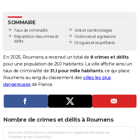
City break
Voyage de noces
Climat
Destinations
Voyage nature
Forum
+
PHOTO
GUIDES D'ACHAT
SOMMAIRE
Taux de criminalité
Vols et cambriolages
BONS PLANS
Répartition des crimes et
Violences et agressions
délits
Drogues et stupéfiants
CARTE DE VOEUX
Carte Bonne année
Carte Pâques
Carte de Noël
Carte Saint-Valentin
Carte d'anniversaire
En 2025, Roumens a recensé un total de
8 crimes et délits
DICTIONNAIRE
pour une population de 250 habitants. La ville affiche ainsi un
Biographies
Expressions
Dictionnaire
Citations
Proverbes
taux de criminalité de
31,1 pour mille habitants
, ce qui place
PROGRAMME TV
Roumens au rang du classement des
villes les plus
COPAINS D'AVANT
dangereuses
de France.
Se connecter
Collèges
Universités
Service militaire
S'inscrire
Lycées
Primaires
Entreprises
Avis de recherche
AVIS DE DÉCÈS
FORUM
Nombre de crimes et délits à Roumens
Lifestyle
Sport
Television
Cinema
Bricolage
Culture
Auto
Voyage
Données 2025 (source : Linternaute.com d'après le Ministère de
l'Intérieur et des Outre-Mer)