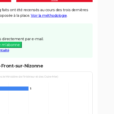
aits ont été recensés au cours des trois dernières
posée à la place.
Voir la méthodologie
.
 directement par e-mail.
e m'abonne
tialité
t-Front-sur-Nizonne
le Ministère de l'Intérieur et des Outre-Mer)
1