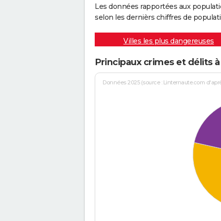
Les données rapportées aux populati
selon les dernièrs chiffres de populati
Villes les plus dangereuses
Principaux crimes et délits 
Données 2025 (source : Linternaute.com d'après 