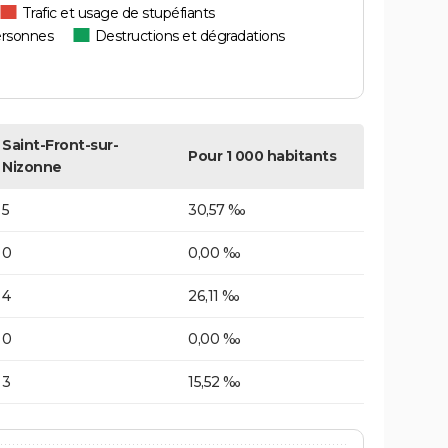
Trafic et usage de stupéfiants
ersonnes
Destructions et dégradations
Saint-Front-sur-
Pour 1 000 habitants
Nizonne
5
30,57 ‰
0
0,00 ‰
4
26,11 ‰
0
0,00 ‰
3
15,52 ‰