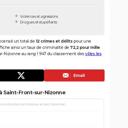
Violences et agressions
Drogues et stupéfiants
ecensé un total de
12 crimes et délits
pour une
ffiche ainsi un taux de criminalité de
72,2 pour mille
-sur-Nizonne au rang 1 947 du classement des
villes les
Email
à Saint-Front-sur-Nizonne
le Ministère de l'Intérieur et des Outre-Mer)