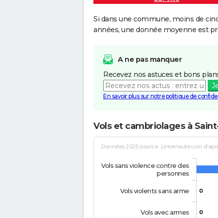
Si dans une commune, moins de cinq f
années, une donnée moyenne est pro
A ne pas manquer
Recevez nos astuces et bons plans
J
En savoir plus sur notre politique de confiden
Vols et cambriolages à Sain
Données 2025 (source : Linternaute.com d'après 
Vols sans violence contre des
personnes
Vols violents sans arme
0
Vols avec armes
0