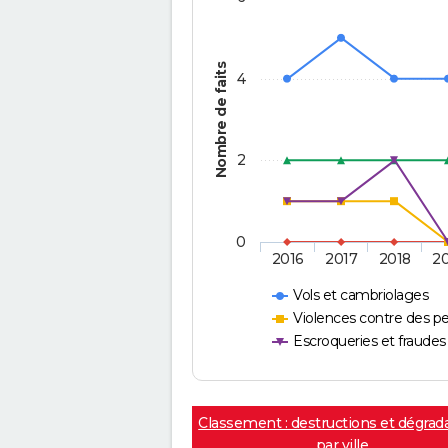
Nombre de faits
4
2
0
2016
2017
2018
2
Vols et cambriolages
Violences contre des p
Escroqueries et fraudes
Classement : destructions et dégrad
par ville