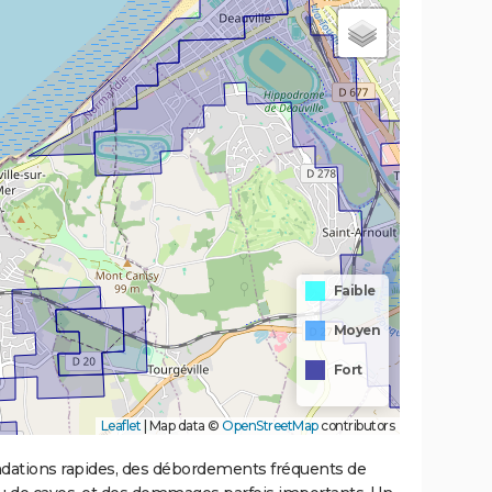
Faible
Moyen
Fort
Leaflet
|
Map data ©
OpenStreetMap
contributors
ondations rapides, des débordements fréquents de