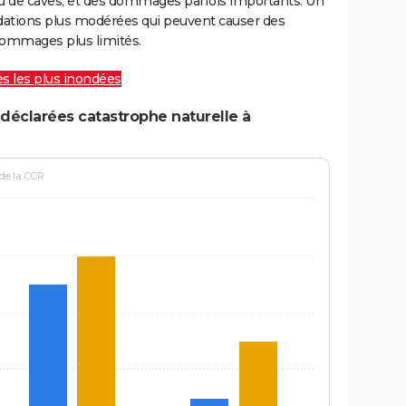
ou de caves, et des dommages parfois importants. Un
ations plus modérées qui peuvent causer des
ommages plus limités.
les les plus inondées
déclarées catastrophe naturelle à
 de la CCR