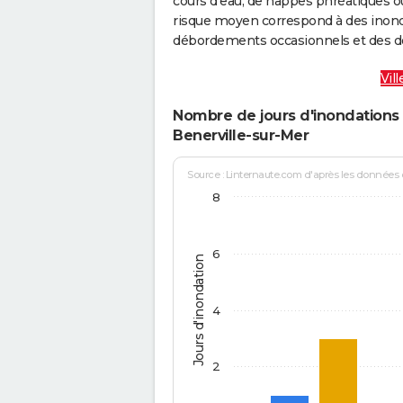
cours d’eau, de nappes phréatiques 
risque moyen correspond à des inond
débordements occasionnels et des d
Vil
Nombre de jours d'inondations 
Benerville-sur-Mer
Source : Linternaute.com d'après les données
8
6
Jours d'inondation
4
2