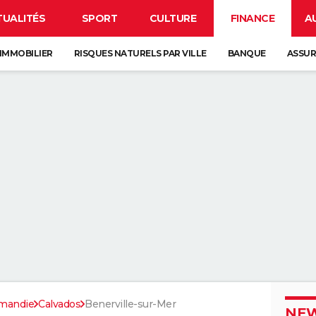
TUALITÉS
SPORT
CULTURE
FINANCE
A
IMMOBILIER
RISQUES NATURELS PAR VILLE
BANQUE
ASSU
mandie
Calvados
Benerville-sur-Mer
NEW