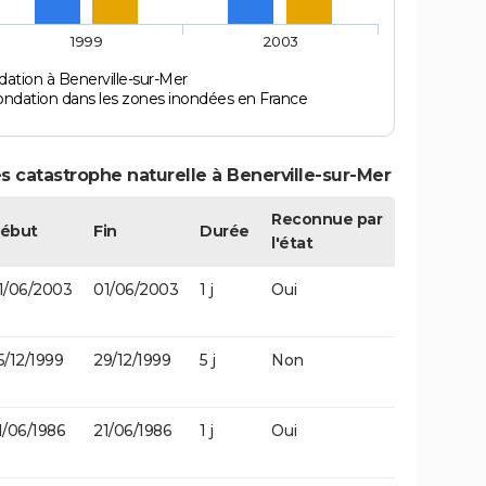
1999
2003
ation à Benerville-sur-Mer
ondation dans les zones inondées en France
s catastrophe naturelle à Benerville-sur-Mer
Reconnue par
ébut
Fin
Durée
l'état
1/06/2003
01/06/2003
1 j
Oui
5/12/1999
29/12/1999
5 j
Non
1/06/1986
21/06/1986
1 j
Oui