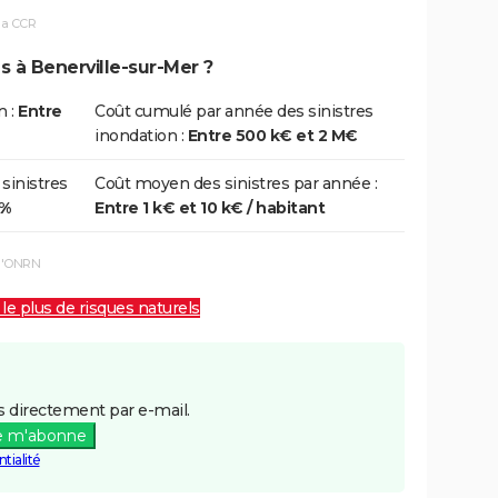
la CCR
s à Benerville-sur-Mer ?
n :
Entre
Coût cumulé par année des sinistres
inondation :
Entre 500 k€ et 2 M€
 sinistres
Coût moyen des sinistres par année :
0%
Entre 1 k€ et 10 k€ / habitant
 l'ONRN
 le plus de risques naturels
 directement par e-mail.
e m'abonne
tialité