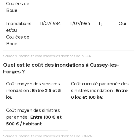
Coulées de
Boue
Inondations
11/07/1984
11/07/1984
1 j
Oui
et/ou
Coulées de
Boue
Source : Linternaute.com d'après les données de la CCR
Quel est le coût des inondations à Cussey-les-
Forges ?
Coût moyen des sinistres
Coût cumulé par année des
inondation :
Entre 2,5 et 5
sinistres inondation :
Entre
k€
0 k€ et 100 k€
Coût moyen des sinistres
par année :
Entre 100 € et
500 € / habitant
Source : Linternaute.com d'après les données de l'ONRN