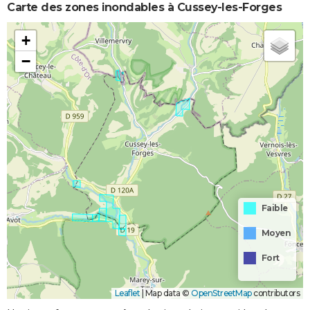
Carte des zones inondables à Cussey-les-Forges
+
−
Faible
Moyen
Fort
Leaflet
|
Map data ©
OpenStreetMap
contributors