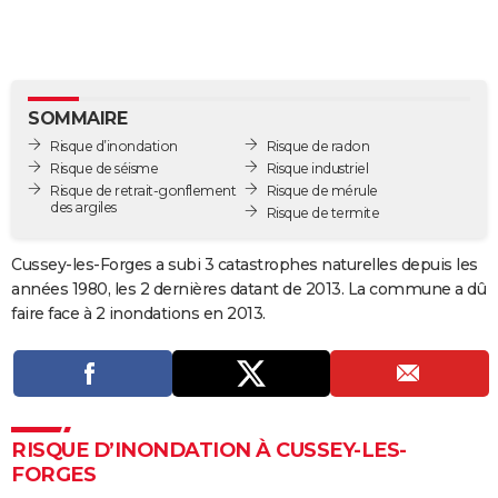
City break
Voyage de noces
Climat
Destinations
Voyage nature
Forum
+
PHOTO
GUIDES D'ACHAT
BONS PLANS
SOMMAIRE
Risque d’inondation
Risque de radon
CARTE DE VOEUX
Risque de séisme
Risque industriel
Risque de retrait-gonflement
Risque de mérule
Carte Bonne année
Carte Pâques
Carte de Noël
Carte Saint-Valentin
Carte d'anniversaire
DICTIONNAIRE
des argiles
Risque de termite
Biographies
Expressions
Dictionnaire
Citations
Proverbes
PROGRAMME TV
Cussey-les-Forges a subi 3 catastrophes naturelles depuis les
années 1980, les 2 dernières datant de 2013. La commune a dû
COPAINS D'AVANT
faire face à 2 inondations en 2013.
Se connecter
Collèges
Universités
Service militaire
S'inscrire
Lycées
Primaires
Entreprises
Avis de recherche
AVIS DE DÉCÈS
FORUM
Lifestyle
Sport
Television
Cinema
Bricolage
Culture
Auto
Voyage
RISQUE D’INONDATION À CUSSEY-LES-
FORGES