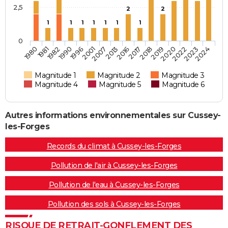
2,5
2
2
1
1
1
1
1
1
1
0
1980
1981
1982
1990
1996
2001
2007
2013
2016
2017
2018
2019
2020
2022
2023
2024
Magnitude 1
Magnitude 2
Magnitude 3
Magnitude 4
Magnitude 5
Magnitude 6
Autres informations environnementales sur Cussey-
les-Forges
Records du climat à Cussey-les-Forges
Pollution de l'air à Cussey-les-Forges
Pollution de l'eau à Cussey-les-Forges
Pollution des sols à Cussey-les-Forges
RISQUE DE RETRAIT-GONFLEMENT DES