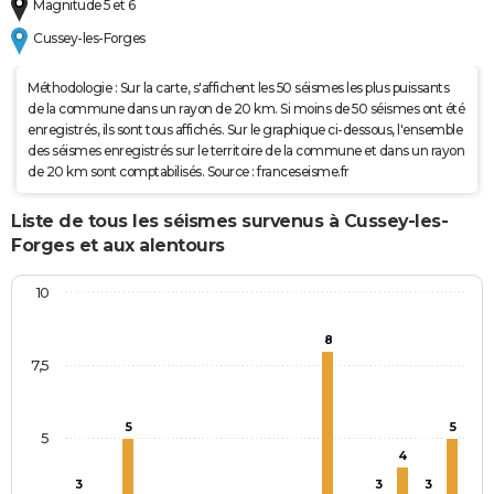
Magnitude 5 et 6
Cussey-les-Forges
Méthodologie : Sur la carte, s'affichent les 50 séismes les plus puissants
de la commune dans un rayon de 20 km. Si moins de 50 séismes ont été
enregistrés, ils sont tous affichés. Sur le graphique ci-dessous, l'ensemble
des séismes enregistrés sur le territoire de la commune et dans un rayon
de 20 km sont comptabilisés. Source : franceseisme.fr
Liste de tous les séismes survenus à Cussey-les-
Forges et aux alentours
10
8
7,5
5
5
5
4
3
3
3