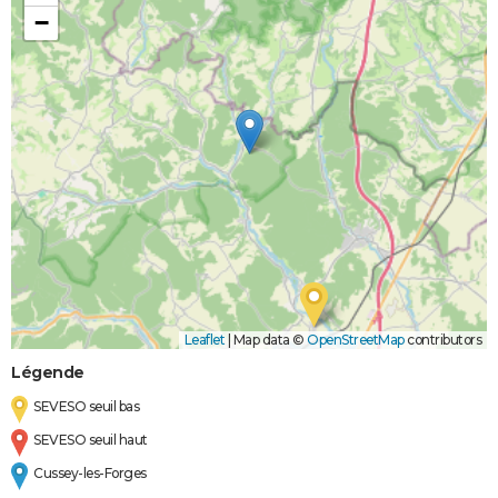
−
Leaflet
|
Map data ©
OpenStreetMap
contributors
Légende
SEVESO seuil bas
SEVESO seuil haut
Cussey-les-Forges