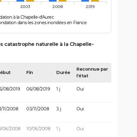
2003
2008
2019
ation à la Chapelle-d'Aurec
ondation dans les zones inondées en France
s catastrophe naturelle à la Chapelle-
Reconnue par
ébut
Fin
Durée
l'état
6/08/2019
06/08/2019
1 j
Oui
1/11/2008
03/11/2008
3 j
Oui
0/06/2008
10/06/2008
1 j
Oui