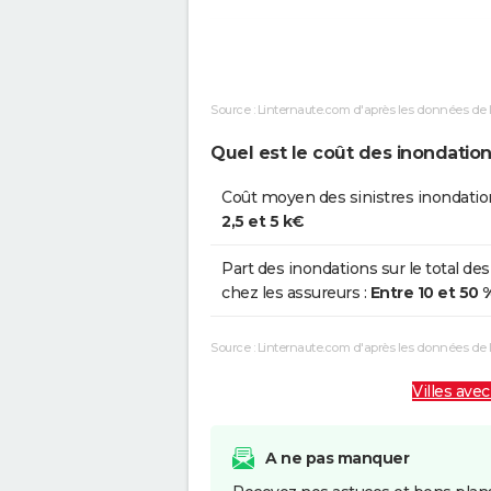
Inondations et/ou Coulées de
0
Boue
Source : Linternaute.com d'après les données de 
Inondations et/ou Coulées de
0
Boue
Quel est le coût des inondation
Inondations et/ou Coulées de
0
Coût moyen des sinistres inondatio
Boue
2,5 et 5 k€
Part des inondations sur le total des
chez les assureurs :
Entre 10 et 50 
Source : Linternaute.com d'après les données de
Villes avec
A ne pas manquer