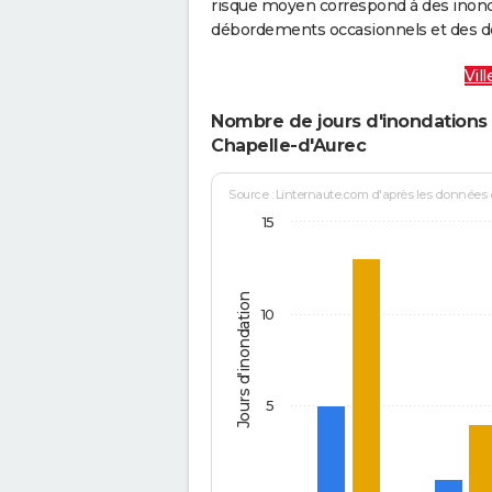
risque moyen correspond à des inond
débordements occasionnels et des d
Vil
Nombre de jours d'inondations 
Chapelle-d'Aurec
Source : Linternaute.com d'après les données
15
Jours d'inondation
10
5