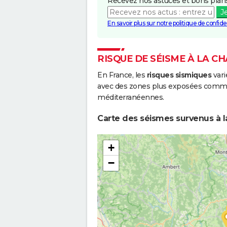
Recevez nos astuces et bons plans
J
En savoir plus sur notre politique de confiden
RISQUE DE SÉISME À LA C
En France, les
risques sismiques
vari
avec des zones plus exposées comme 
méditerranéennes.
Carte des séismes survenus à l
+
−