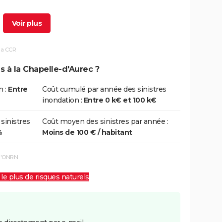
1/12/2003
02/12/2003
2 j
Oui
la CCR
1/08/1996
01/08/1996
1 j
Oui
s à la Chapelle-d'Aurec ?
6/11/1982
10/11/1982
5 j
Oui
n :
Entre
Coût cumulé par année des sinistres
inondation :
Entre 0 k€ et 100 k€
 sinistres
Coût moyen des sinistres par année :
%
Moins de 100 € / habitant
 l'ONRN
 le plus de risques naturels