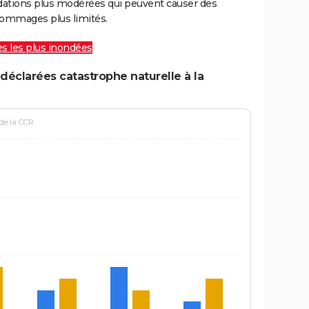
ations plus modérées qui peuvent causer des
ommages plus limités.
les les plus inondées
déclarées catastrophe naturelle à la
 de la CCR