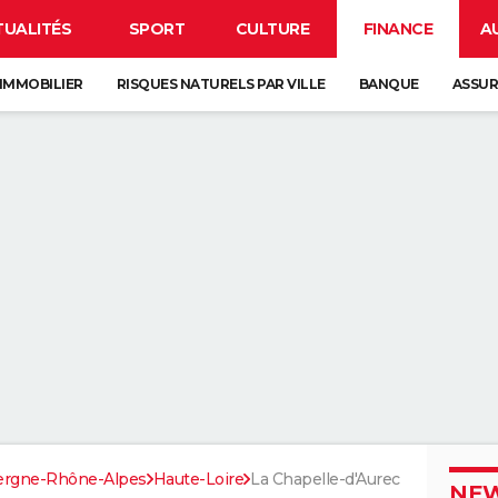
TUALITÉS
SPORT
CULTURE
FINANCE
A
IMMOBILIER
RISQUES NATURELS PAR VILLE
BANQUE
ASSU
ergne-Rhône-Alpes
Haute-Loire
La Chapelle-d'Aurec
NEW