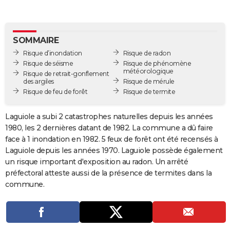
City break
Voyage de noces
Climat
Destinations
Voyage nature
Forum
+
PHOTO
GUIDES D'ACHAT
SOMMAIRE
Risque d’inondation
Risque de radon
BONS PLANS
Risque de séisme
Risque de phénomène
météorologique
Risque de retrait-gonflement
CARTE DE VOEUX
des argiles
Risque de mérule
Risque de feu de forêt
Risque de termite
Carte Bonne année
Carte Pâques
Carte de Noël
Carte Saint-Valentin
Carte d'anniversaire
DICTIONNAIRE
Biographies
Expressions
Dictionnaire
Citations
Proverbes
Laguiole a subi 2 catastrophes naturelles depuis les années
PROGRAMME TV
1980, les 2 dernières datant de 1982. La commune a dû faire
COPAINS D'AVANT
face à 1 inondation en 1982. 5 feux de forêt ont été recensés à
Laguiole depuis les années 1970. Laguiole possède également
Se connecter
Collèges
Universités
Service militaire
S'inscrire
Lycées
Primaires
Entreprises
Avis de recherche
AVIS DE DÉCÈS
un risque important d'exposition au radon. Un arrêté
préfectoral atteste aussi de la présence de termites dans la
FORUM
commune.
Lifestyle
Sport
Television
Cinema
Bricolage
Culture
Auto
Voyage