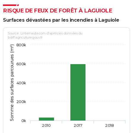
RISQUE DE FEUX DE FORÊT À LAGUIOLE
Surfaces dévastées par les incendies à Laguiole
Source : Linternaute.com d'après les données du
bdiff.agriculture.gouv.fr
800k
Somme des surfaces parcourues (m²)
600k
400k
200k
0k
2010
2017
2018