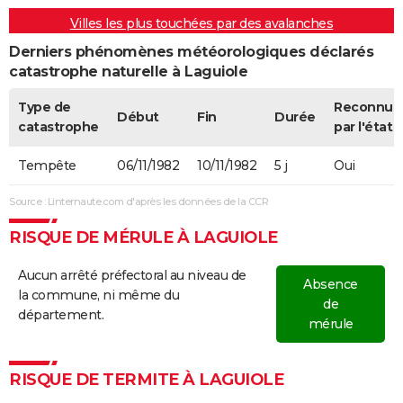
Villes les plus touchées par des avalanches
Derniers phénomènes météorologiques déclarés
catastrophe naturelle à Laguiole
Type de
Reconnue
Début
Fin
Durée
catastrophe
par l'état
Tempête
06/11/1982
10/11/1982
5 j
Oui
Source : Linternaute.com d'après les données de la CCR
RISQUE DE MÉRULE À LAGUIOLE
Aucun arrêté préfectoral au niveau de
Absence
la commune, ni même du
de
département.
mérule
RISQUE DE TERMITE À LAGUIOLE