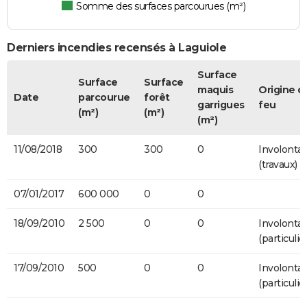
Somme des surfaces parcourues (m²)
Derniers incendies recensés à Laguiole
Surface
Surface
Surface
maquis
Origine d
Date
parcourue
forêt
garrigues
feu
(m²)
(m²)
(m²)
11/08/2018
300
300
0
Involontai
(travaux)
07/01/2017
600 000
0
0
18/09/2010
2 500
0
0
Involontai
(particulier
17/09/2010
500
0
0
Involontai
(particulier