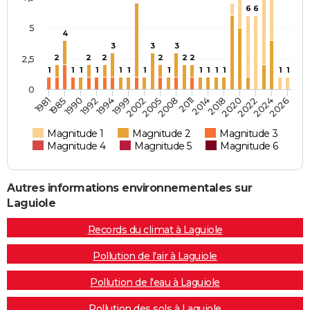
6
6
5
4
3
3
3
2
2
2
2
2
2
2,5
1
1
1
1
1
1
1
1
1
1
1
1
1
1
0
2002
2005
2008
2011
2014
2018
2020
2022
2024
2026
1981
1985
1990
1992
1994
1999
Magnitude 1
Magnitude 2
Magnitude 3
Magnitude 4
Magnitude 5
Magnitude 6
Autres informations environnementales sur
Laguiole
Records du climat à Laguiole
Pollution de l'air à Laguiole
Pollution de l'eau à Laguiole
Pollution des sols à Laguiole