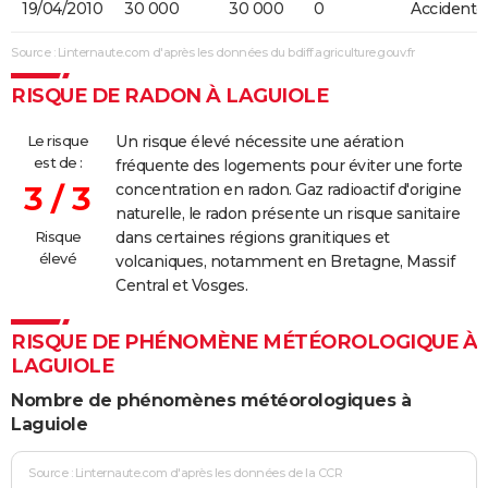
19/04/2010
30 000
30 000
0
Accidentel
Source : Linternaute.com d'après les données du bdiff.agriculture.gouv.fr
RISQUE DE RADON À LAGUIOLE
Le risque
Un risque élevé nécessite une aération
est de :
fréquente des logements pour éviter une forte
3 / 3
concentration en radon. Gaz radioactif d'origine
naturelle, le radon présente un risque sanitaire
Risque
dans certaines régions granitiques et
élevé
volcaniques, notamment en Bretagne, Massif
Central et Vosges.
RISQUE DE PHÉNOMÈNE MÉTÉOROLOGIQUE À
LAGUIOLE
Nombre de phénomènes météorologiques à
Laguiole
Source : Linternaute.com d'après les données de la CCR