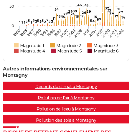
46
45
50
37
35
34
32
30
29
29
27
26
25
24
23
22
17
17
17
16
16
15
15
14
11
9
8
7
6
5
5
5
5
4
3
3
3
2
2
2
1
1
1
1
0
1996
2017
1990
2011
1983
2005
2026
1999
2020
1993
2014
1987
2008
1980
2002
2023
Magnitude 1
Magnitude 2
Magnitude 3
Magnitude 4
Magnitude 5
Magnitude 6
Autres informations environnementales sur
Montagny
Records du climat à Montagny
Pollution de l'air à Montagny
Pollution de l'eau à Montagny
Pollution des sols à Montagny