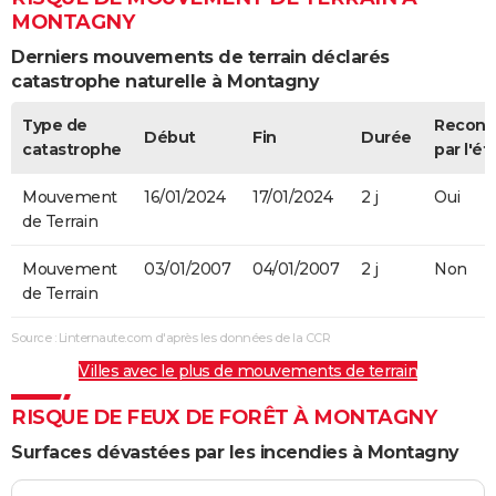
MONTAGNY
Derniers mouvements de terrain déclarés
catastrophe naturelle à Montagny
Type de
Recon
Début
Fin
Durée
catastrophe
par l'ét
Mouvement
16/01/2024
17/01/2024
2 j
Oui
de Terrain
Mouvement
03/01/2007
04/01/2007
2 j
Non
de Terrain
Source : Linternaute.com d'après les données de la CCR
Villes avec le plus de mouvements de terrain
RISQUE DE FEUX DE FORÊT À MONTAGNY
Surfaces dévastées par les incendies à Montagny