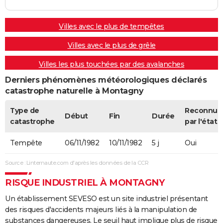
Villes avec le plus de tempêtes
Villes avec le plus de grêle
Villes les plus touchées par des avalanches
Derniers phénomènes météorologiques déclarés
catastrophe naturelle à Montagny
Type de
Reconnue
Début
Fin
Durée
catastrophe
par l'état
Tempête
06/11/1982
10/11/1982
5 j
Oui
Source : Linternaute.com d'après les données de la CCR
RISQUE INDUSTRIEL À MONTAGNY
Un établissement SEVESO est un site industriel présentant
des risques d'accidents majeurs liés à la manipulation de
substances dangereuses. Le seuil haut implique plus de risque