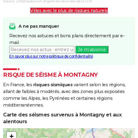
Source : Linternaute.com d'après les données de la CCR
Villes avec le plus de risques naturels
A ne pas manquer
Recevez nos astuces et bons plans directement par e-
mail.
Je m'abonne
En savoir plus sur notre politique de confidentialité
RISQUE DE SÉISME À MONTAGNY
En France, les
risques sismiques
varient selon les régions,
allant de faibles à modérés, avec des zones plus exposées
comme les Alpes, les Pyrénées et certaines régions
méditerranéennes.
Carte des séismes survenus à Montagny et aux
alentours
+