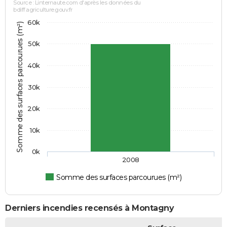
Source : Linternaute.com d'après les données du
bdiff.agriculture.gouv.fr
60k
Somme des surfaces parcourues (m²)
50k
40k
30k
20k
10k
0k
2008
Somme des surfaces parcourues (m²)
Derniers incendies recensés à Montagny