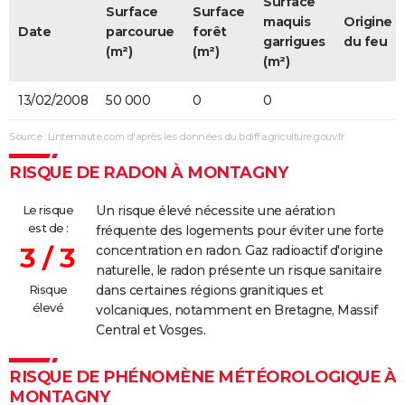
Surface
Surface
Surface
maquis
Origine
Date
parcourue
forêt
garrigues
du feu
(m²)
(m²)
(m²)
13/02/2008
50 000
0
0
Source : Linternaute.com d'après les données du bdiff.agriculture.gouv.fr
RISQUE DE RADON À MONTAGNY
Le risque
Un risque élevé nécessite une aération
est de :
fréquente des logements pour éviter une forte
3 / 3
concentration en radon. Gaz radioactif d'origine
naturelle, le radon présente un risque sanitaire
Risque
dans certaines régions granitiques et
élevé
volcaniques, notamment en Bretagne, Massif
Central et Vosges.
RISQUE DE PHÉNOMÈNE MÉTÉOROLOGIQUE À
MONTAGNY