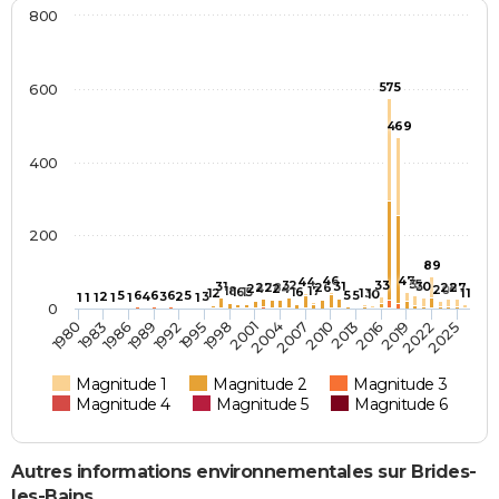
800
575
600
469
400
200
89
46
47
44
35
32
33
31
31
30
27
28
26
28
27
24
24
20
18
17
16
15
16
12
13
11
10
5
6
6
6
5
5
5
2
4
3
2
3
1
1
1
1
1
1
0
1983
1998
2013
1986
2001
2016
1989
2004
2019
1992
2007
2022
1980
1995
2010
2025
Magnitude 1
Magnitude 2
Magnitude 3
Magnitude 4
Magnitude 5
Magnitude 6
Autres informations environnementales sur Brides-
les-Bains