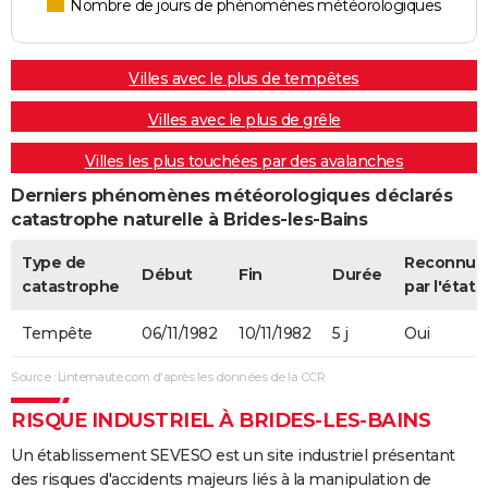
Nombre de jours de phénomènes météorologiques
Villes avec le plus de tempêtes
Villes avec le plus de grêle
Villes les plus touchées par des avalanches
Derniers phénomènes météorologiques déclarés
catastrophe naturelle à Brides-les-Bains
Type de
Reconnue
Début
Fin
Durée
catastrophe
par l'état
Tempête
06/11/1982
10/11/1982
5 j
Oui
Source : Linternaute.com d'après les données de la CCR
RISQUE INDUSTRIEL À BRIDES-LES-BAINS
Un établissement SEVESO est un site industriel présentant
des risques d'accidents majeurs liés à la manipulation de