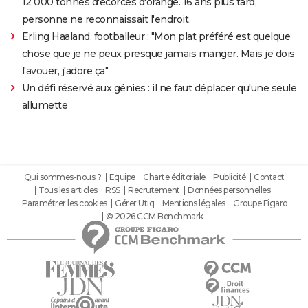
12 000 tonnes d'écorces d'orange. 16 ans plus tard,
personne ne reconnaissait l'endroit
Erling Haaland, footballeur : "Mon plat préféré est quelque
chose que je ne peux presque jamais manger. Mais je dois
l'avouer, j'adore ça"
Un défi réservé aux génies : il ne faut déplacer qu'une seule
allumette
Qui sommes-nous ?
Equipe
Charte éditoriale
Publicité
Contact
Tous les articles
RSS
Recrutement
Données personnelles
Paramétrer les cookies
Gérer Utiq
Mentions légales
Groupe Figaro
© 2026 CCM Benchmark