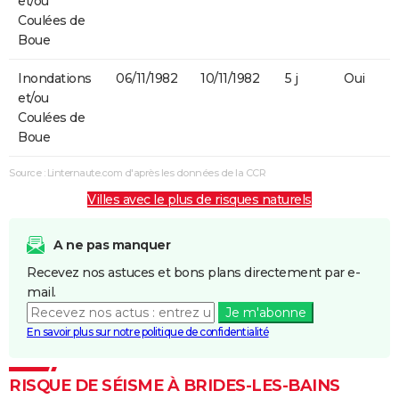
et/ou
Coulées de
Boue
Inondations
06/11/1982
10/11/1982
5 j
Oui
et/ou
Coulées de
Boue
Source : Linternaute.com d'après les données de la CCR
Villes avec le plus de risques naturels
A ne pas manquer
Recevez nos astuces et bons plans directement par e-
mail.
Je m'abonne
En savoir plus sur notre politique de confidentialité
RISQUE DE SÉISME À BRIDES-LES-BAINS