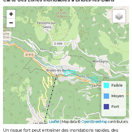
+
−
Faible
Moyen
Fort
Leaflet
|
Map data ©
OpenStreetMap
contributors
Un risque fort peut entraîner des inondations rapides, des