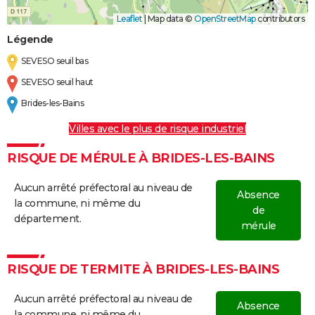
Leaflet
|
Map data ©
OpenStreetMap
contributors
Légende
SEVESO seuil bas
SEVESO seuil haut
Brides-les-Bains
Villes avec le plus de risque industriel
RISQUE DE MÉRULE À BRIDES-LES-BAINS
Aucun arrêté préfectoral au niveau de
Absence
la commune, ni même du
de
département.
mérule
RISQUE DE TERMITE À BRIDES-LES-BAINS
Aucun arrêté préfectoral au niveau de
Absence
la commune, ni même du