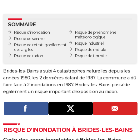
City break
Voyage de noces
Climat
Destinations
Voyage nature
Forum
+
PHOTO
GUIDES D'ACHAT
SOMMAIRE
Risque d’inondation
Risque de phénomène
BONS PLANS
météorologique
Risque de séisme
Risque industriel
Risque de retrait-gonflement
CARTE DE VOEUX
des argiles
Risque de mérule
Risque de radon
Risque de termite
Carte Bonne année
Carte Pâques
Carte de Noël
Carte Saint-Valentin
Carte d'anniversaire
DICTIONNAIRE
Biographies
Expressions
Dictionnaire
Citations
Proverbes
Brides-les-Bains a subi 4 catastrophes naturelles depuis les
PROGRAMME TV
années 1980, les 2 dernières datant de 1987. La commune a dû
COPAINS D'AVANT
faire face à 2 inondations en 1987. Brides-les-Bains possède
également un risque important d'exposition au radon.
Se connecter
Collèges
Universités
Service militaire
S'inscrire
Lycées
Primaires
Entreprises
Avis de recherche
AVIS DE DÉCÈS
FORUM
Lifestyle
Sport
Television
Cinema
Bricolage
Culture
Auto
Voyage
RISQUE D’INONDATION À BRIDES-LES-BAINS
Carte des zones inondables à Brides-les-Bains