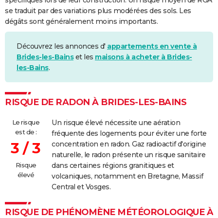
spécifiques lors de leur construction. Un risque moyen de RGA
se traduit par des variations plus modérées des sols. Les
dégâts sont généralement moins importants.
Découvrez les annonces d'
appartements en vente à
Brides-les-Bains
et les
maisons à acheter à Brides-
les-Bains
.
RISQUE DE RADON À BRIDES-LES-BAINS
Le risque
Un risque élevé nécessite une aération
est de :
fréquente des logements pour éviter une forte
3 / 3
concentration en radon. Gaz radioactif d'origine
naturelle, le radon présente un risque sanitaire
Risque
dans certaines régions granitiques et
élevé
volcaniques, notamment en Bretagne, Massif
Central et Vosges.
RISQUE DE PHÉNOMÈNE MÉTÉOROLOGIQUE À