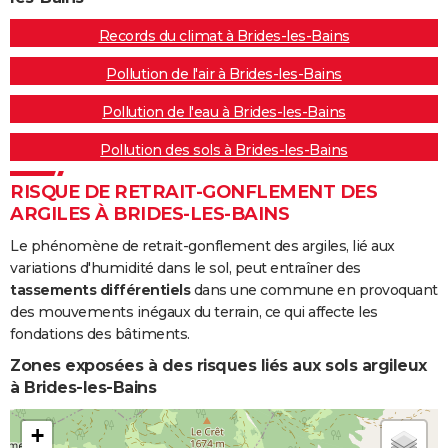
Records du climat à Brides-les-Bains
Pollution de l'air à Brides-les-Bains
Pollution de l'eau à Brides-les-Bains
Pollution des sols à Brides-les-Bains
RISQUE DE RETRAIT-GONFLEMENT DES
ARGILES À BRIDES-LES-BAINS
Le phénomène de retrait-gonflement des argiles, lié aux
variations d'humidité dans le sol, peut entraîner des
tassements différentiels
dans une commune en provoquant
des mouvements inégaux du terrain, ce qui affecte les
fondations des bâtiments.
Zones exposées à des risques liés aux sols argileux
à Brides-les-Bains
+