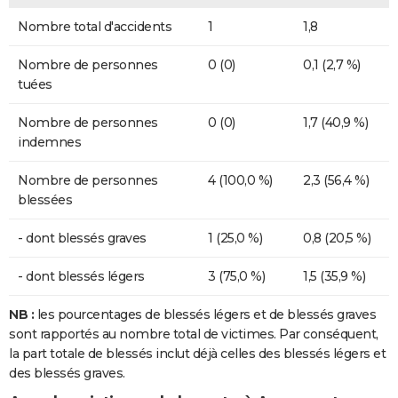
Nombre total d'accidents
1
1,8
Nombre de personnes
0 (0)
0,1 (2,7 %)
tuées
Nombre de personnes
0 (0)
1,7 (40,9 %)
indemnes
Nombre de personnes
4 (100,0 %)
2,3 (56,4 %)
blessées
- dont blessés graves
1 (25,0 %)
0,8 (20,5 %)
- dont blessés légers
3 (75,0 %)
1,5 (35,9 %)
NB :
les pourcentages de blessés légers et de blessés graves
sont rapportés au nombre total de victimes. Par conséquent,
la part totale de blessés inclut déjà celles des blessés légers et
des blessés graves.