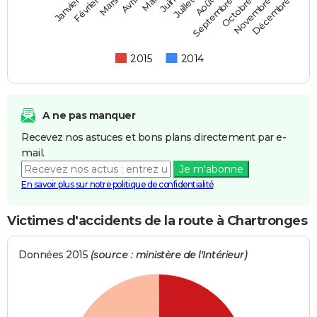
Février
Mai
Août
Novembre
Mars
Juin
Septembre
Décembre
Janvier
Avril
Juillet
Octobre
2015
2014
A ne pas manquer
Recevez nos astuces et bons plans directement par e-
mail.
Je m'abonne
En savoir plus sur notre politique de confidentialité
Victimes d'accidents de la route à Chartronges
Données 2015
(source : ministère de l'Intérieur)