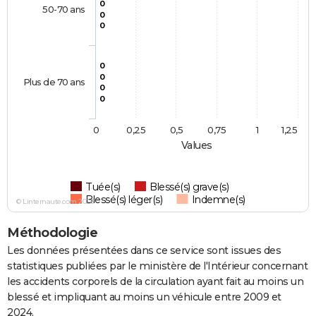
0
50-70 ans
0
0
0
0
Plus de 70 ans
0
0
0
0,25
0,5
0,75
1
1,25
Values
Tuée(s)
Blessé(s) grave(s)
Blessé(s) léger(s)
Indemne(s)
© Linternaute.com 2026
Méthodologie
Les données présentées dans ce service sont issues des
statistiques publiées par le ministère de l'Intérieur concernant
les accidents corporels de la circulation ayant fait au moins un
blessé et impliquant au moins un véhicule entre 2009 et
2024.