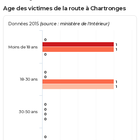
Age des victimes de la route à Chartronges
Données 2015
(source : ministère de l'Intérieur)
0
1
Moins de 18 ans
1
0
0
0
18-30 ans
1
1
0
0
30-50 ans
0
0
0