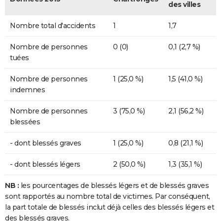
des villes
Nombre total d'accidents
1
1,7
Nombre de personnes
0 (0)
0,1 (2,7 %)
tuées
Nombre de personnes
1 (25,0 %)
1,5 (41,0 %)
indemnes
Nombre de personnes
3 (75,0 %)
2,1 (56,2 %)
blessées
- dont blessés graves
1 (25,0 %)
0,8 (21,1 %)
- dont blessés légers
2 (50,0 %)
1,3 (35,1 %)
NB :
les pourcentages de blessés légers et de blessés graves
sont rapportés au nombre total de victimes. Par conséquent,
la part totale de blessés inclut déjà celles des blessés légers et
des blessés graves.