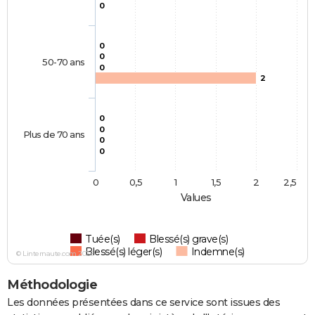
0
0
0
50-70 ans
0
2
0
0
Plus de 70 ans
0
0
0
0,5
1
1,5
2
2,5
Values
Tuée(s)
Blessé(s) grave(s)
Blessé(s) léger(s)
Indemne(s)
© Linternaute.com 2026
Méthodologie
Les données présentées dans ce service sont issues des