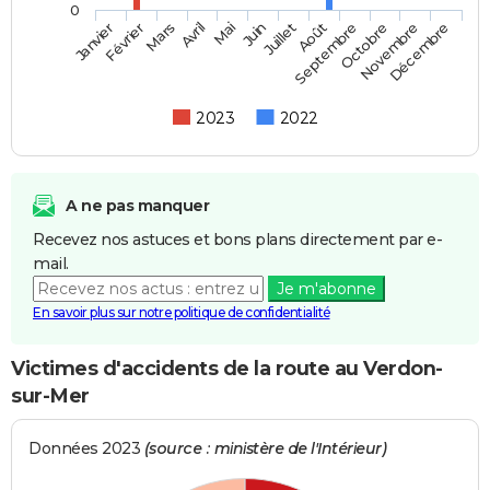
0
Février
Mai
Août
Novembre
Mars
Juin
Septembre
Décembre
Janvier
Avril
Juillet
Octobre
2023
2022
A ne pas manquer
Recevez nos astuces et bons plans directement par e-
mail.
Je m'abonne
En savoir plus sur notre politique de confidentialité
Victimes d'accidents de la route au Verdon-
sur-Mer
Données 2023
(source : ministère de l'Intérieur)