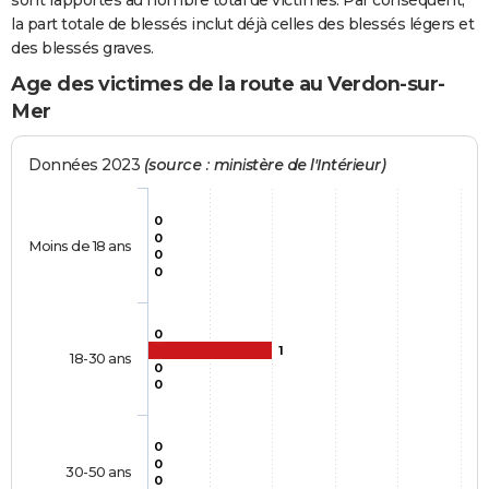
sont rapportés au nombre total de victimes. Par conséquent,
la part totale de blessés inclut déjà celles des blessés légers et
des blessés graves.
Age des victimes de la route au Verdon-sur-
Mer
Données 2023
(source : ministère de l'Intérieur)
0
0
Moins de 18 ans
0
0
0
1
18-30 ans
0
0
0
0
30-50 ans
0