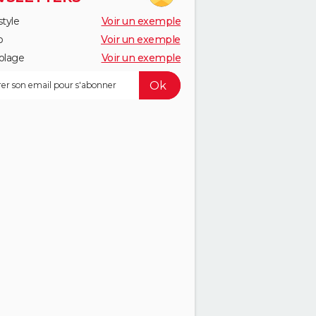
style
Voir un exemple
o
Voir un exemple
olage
Voir un exemple