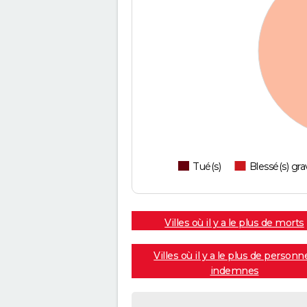
Tué(s)
Blessé(s) gra
Villes où il y a le plus de morts
Villes où il y a le plus de personn
indemnes