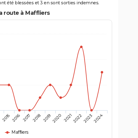
nt été blessées et 3 en sont sorties indemnes.
a route à Maffliers
4
2015
2016
2017
2018
2019
2020
2021
2022
2023
2024
Maffliers