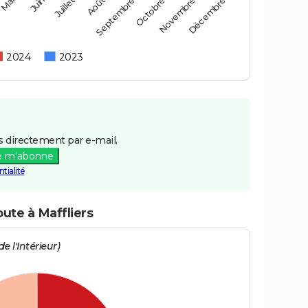
Mai
Août
Novembre
Juin
Septembre
Décembre
Juillet
Octobre
2024
2023
 directement par e-mail.
e m'abonne
tialité
oute à Maffliers
e l'Intérieur)