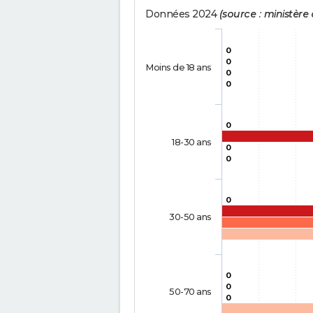
Données 2024
(source : ministère d
0
0
Moins de 18 ans
0
0
0
18-30 ans
0
0
0
30-50 ans
0
0
50-70 ans
0