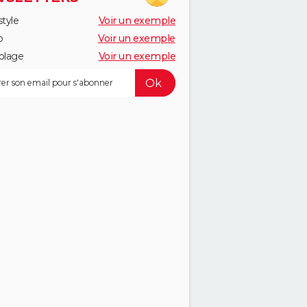
style
Voir un exemple
o
Voir un exemple
olage
Voir un exemple