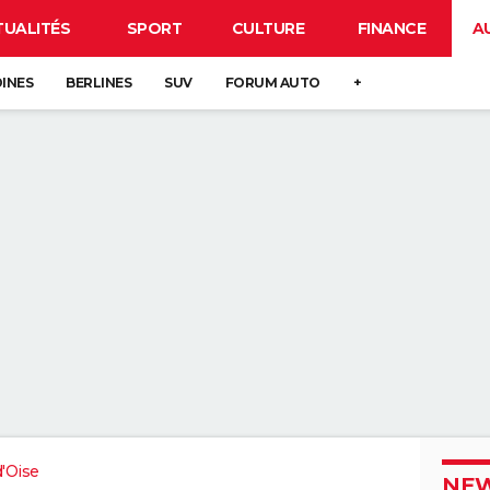
TUALITÉS
SPORT
CULTURE
FINANCE
A
DINES
BERLINES
SUV
FORUM AUTO
+
d'Oise
NEW