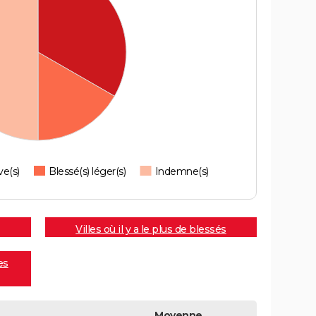
ve(s)
Blessé(s) léger(s)
Indemne(s)
Villes où il y a le plus de blessés
es
Moyenne