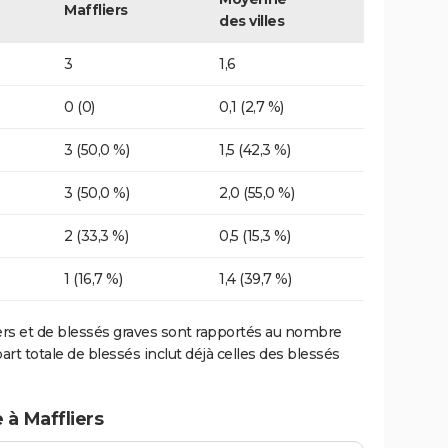
Maffliers
des villes
3
1,6
0 (0)
0,1 (2,7 %)
3 (50,0 %)
1,5 (42,3 %)
3 (50,0 %)
2,0 (55,0 %)
2 (33,3 %)
0,5 (15,3 %)
1 (16,7 %)
1,4 (39,7 %)
ers et de blessés graves sont rapportés au nombre
art totale de blessés inclut déjà celles des blessés
 à Maffliers