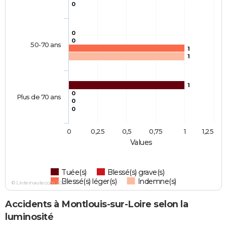
0
0
0
50-70 ans
1
1
1
0
Plus de 70 ans
0
0
0
0,25
0,5
0,75
1
1,25
Values
Tuée(s)
Blessé(s) grave(s)
Blessé(s) léger(s)
Indemne(s)
© Linternaute.com 2026
Accidents à Montlouis-sur-Loire selon la
luminosité