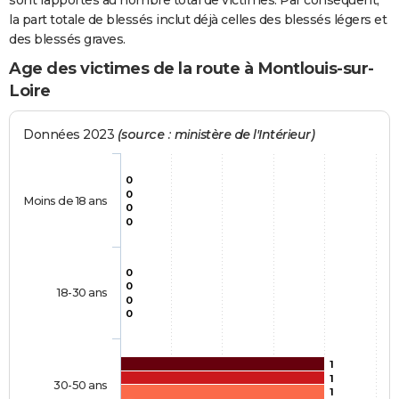
sont rapportés au nombre total de victimes. Par conséquent,
la part totale de blessés inclut déjà celles des blessés légers et
des blessés graves.
Age des victimes de la route à Montlouis-sur-
Loire
Données 2023
(source : ministère de l'Intérieur)
0
0
Moins de 18 ans
0
0
0
0
18-30 ans
0
0
1
1
30-50 ans
1