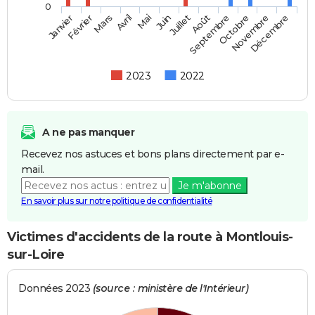
0
Février
Mai
Août
Novembre
Mars
Juin
Septembre
Décembre
Janvier
Avril
Juillet
Octobre
2023
2022
A ne pas manquer
Recevez nos astuces et bons plans directement par e-
mail.
Je m'abonne
En savoir plus sur notre politique de confidentialité
Victimes d'accidents de la route à Montlouis-
sur-Loire
Données 2023
(source : ministère de l'Intérieur)