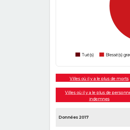
Tué(s)
Blessé(s) gra
Villes où il y a le plus de morts
Villes où il y a le plus de personn
indemnes
Données 2017