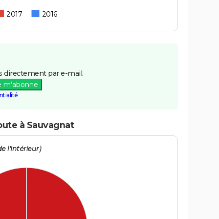
2017
2016
 directement par e-mail.
e m'abonne
tialité
route à Sauvagnat
e l'Intérieur)