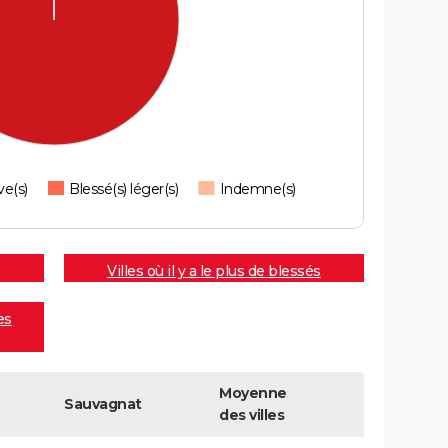
ve(s)
Blessé(s) léger(s)
Indemne(s)
Villes où il y a le plus de blessés
es
Moyenne
Sauvagnat
des villes