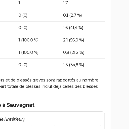
1
1,7
0 (0)
0,1 (2,7 %)
0 (0)
1,6 (41,4 %)
1 (100,0 %)
2,1 (56,0 %)
1 (100,0 %)
0,8 (21,2 %)
0 (0)
1,3 (34,8 %)
ers et de blessés graves sont rapportés au nombre
art totale de blessés inclut déjà celles des blessés
e à Sauvagnat
e l'Intérieur)