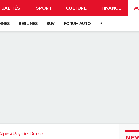
TUALITÉS
SPORT
CULTURE
FINANCE
A
DINES
BERLINES
SUV
FORUM AUTO
+
Alpes
Puy-de-Dôme
NEW