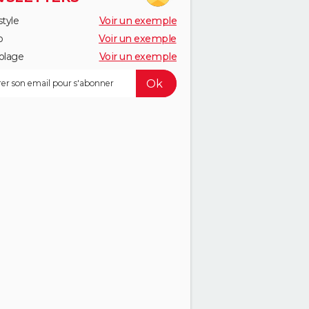
style
Voir un exemple
o
Voir un exemple
olage
Voir un exemple