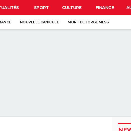
TUALITÉS
SPORT
CULTURE
FINANCE
A
FRANCE
NOUVELLE CANICULE
MORT DE JORGE MESSI
NETTES POUR L'ÉCLIPSE
CARTE DE L'ÉCLIPSE SOLAIRE DU 12 AOÛT
 DE LA VIE SUR TERRE : ELLE EST PLUS TARDIVE QUE LES PRÉCÉDENTES
É DEPUIS LE MOYEN ÂGE, ELLE EST EUROPÉENNE
ORD DE L'EXTINCTION IL Y A 30 ANS, RENAÎT GRÂCE À UN ARBRE
ESSE ? CE QUE VOUS DEVEZ ABSOLUMENT SAVOIR AVANT DE PRENDRE L
NEW