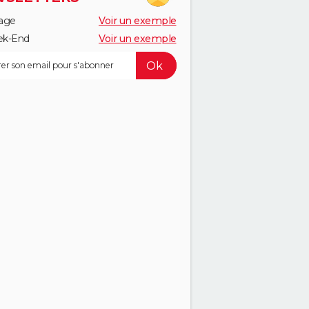
age
Voir un exemple
k-End
Voir un exemple