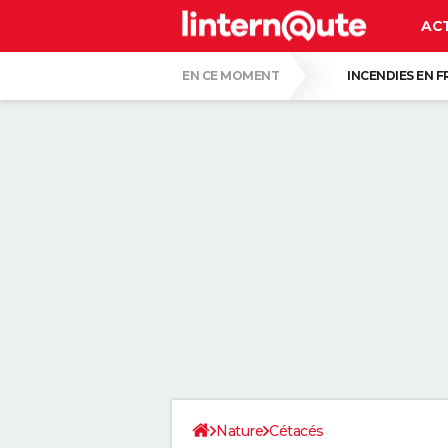
AC
EN CE MOMENT
INCENDIES EN 
RÉSULTAT LOTO
BISON FUTÉ
LU
UNE NOUVELLE DATE ÉVOQUÉE POUR LA FIN
C'EST LA LANGUE QUI A LE MOINS CHANG
LE PLUS GROS PERROQUET DU MONDE, AU B
QUELLE AMENDE EN CAS D'EXCÈS DE VIT
Nature
Cétacés