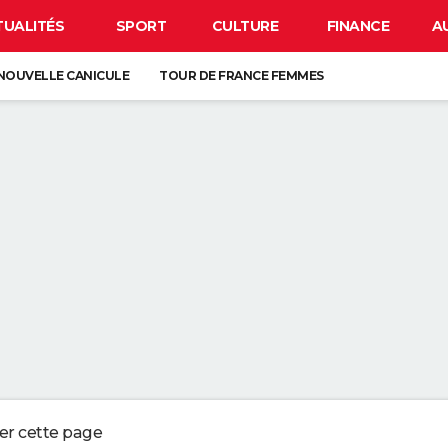
TUALITÉS
SPORT
CULTURE
FINANCE
A
NOUVELLE CANICULE
TOUR DE FRANCE FEMMES
OTO
BISON FUTÉ
LUNETTES POUR L'ÉCLIPSE
 DE LA VIE SUR TERRE : ELLE EST PLUS TARDIVE QUE LES PRÉCÉDENTES
É DEPUIS LE MOYEN ÂGE, ELLE EST EUROPÉENNE
ORD DE L'EXTINCTION IL Y A 30 ANS, RENAÎT GRÂCE À UN ARBRE
ESSE ? CE QUE VOUS DEVEZ ABSOLUMENT SAVOIR AVANT DE PRENDRE L
ger cette page