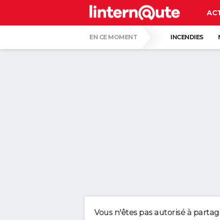
AC
EN CE MOMENT
INCENDIES
MORT DE JORGE MESSI
RÉSULTAT L
CARTE DE L'ÉCLIPSE SOLAIRE DU 12 AOÛT
UNE NOUVELLE DATE ÉVOQUÉE POUR LA FIN
C'EST LA LANGUE QUI A LE MOINS CHANG
LE PLUS GROS PERROQUET DU MONDE, AU B
QUELLE AMENDE EN CAS D'EXCÈS DE VIT
Vous n'êtes pas autorisé à parta