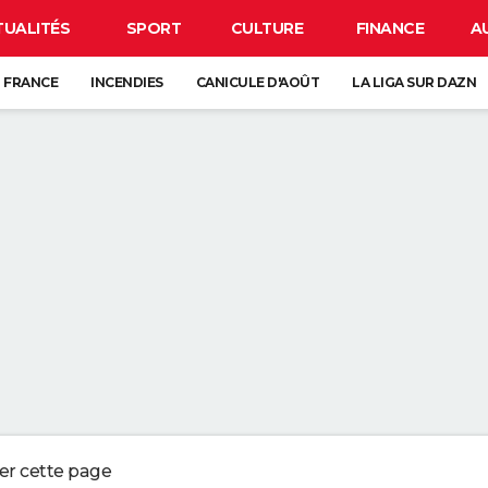
TUALITÉS
SPORT
CULTURE
FINANCE
A
 FRANCE
INCENDIES
CANICULE D'AOÛT
LA LIGA SUR DAZN
CARTE DE L'ÉCLIPSE SOLAIRE DU 12 AOÛT
ANCE : L'UN D'ENTRE EUX SE CACHE FORCÉMENT PRÈS DE CHEZ VOUS
VE-VAISSELLE DEVRAIENT ÊTRE VOS MEILLEURES ALLIÉES DANS LA SALLE
UR LE SABLE SEC DE LA PLAGE PEUT NÉCESSITER JUSQU'À PRÈS DE TRO
 QUI CONSERVENT DES SOUVENIRS DE L'ENFANCE DE LEURS ENFANTS NE
ger cette page