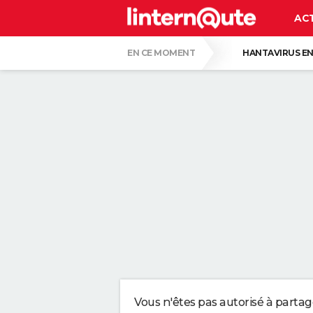
AC
EN CE MOMENT
HANTAVIRUS EN
PASCAL OBISPO
GUERRE EN IRAN
CE SONT LES PLUS BEAUX JARDINS DE FR
VOICI POURQUOI LES PASTILLES POUR LA
SERGIO LOPEZ LOPEZ, KINÉ : "MARCHER S
SELON LA PSYCHOLOGIE, LES PERSONNES
Vous n'êtes pas autorisé à parta